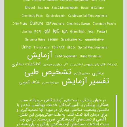
B2M
Alzheimer Disease
Activated Coagulation Time
ACT
blood
Beta hcg
Beta2 Microglobulin
Bacterial Culture
Chemistry Panel
Ceruloplasmin
Cerebrospinal Fluid Analysis
Culture
DNA Probe
CSF Analysis
Chemistry Screen
Chemistry Panels
IgM
IgG
IgA
PCR
plasma
Gram Stain
fecal
Factor I
serum
quantitative
Serum or Urine
Quantitative hcg
Urine
stool
Thymotaxin
TB NAAT
Spinal Fluid Analysis
آزمایش
β2-Microglobulin
Urine Creatinine
اطلاعات بیماری
آزمایشات آنتی بادی ویروس اپشتین بار
آنتی مولرین هورمون
تشخیص طبی
بیماری
بیماری آلزایمر
تفسیر آزمایش
شکاف آنیونی
سرولوپلاسمین
در جهان پزشکی، تست‌های آزمایشگاهی می‌توانند سبب
همکاری پزشکان یا تأمین‌کنندگان خدمات بهداشتی شده و با
دانستن وضعیت سلامتی بیماران در مورد آنها تصمیم‌گیری و
برای درمان ‌آنها کمک کنند. به علت حیاتی‌بودن این نقش،
آگاهی از تست‌های آزمایشگاهی ضروریست. در این وب
سایت اطلاعات تست‌های آزمایشگاهی رایگان و برای همه در