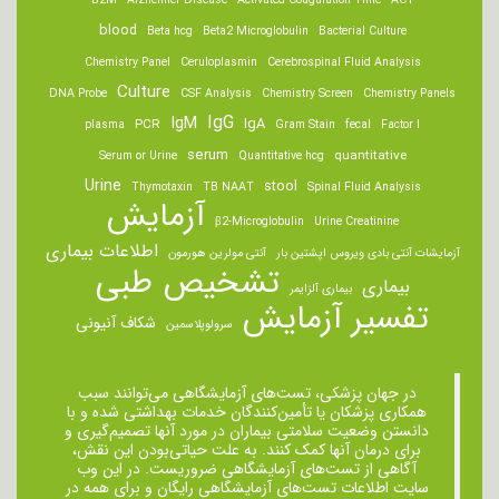
B2M
Alzheimer Disease
Activated Coagulation Time
ACT
blood
Beta hcg
Beta2 Microglobulin
Bacterial Culture
Chemistry Panel
Ceruloplasmin
Cerebrospinal Fluid Analysis
Culture
DNA Probe
CSF Analysis
Chemistry Screen
Chemistry Panels
IgM
IgG
IgA
PCR
plasma
Gram Stain
fecal
Factor I
serum
quantitative
Serum or Urine
Quantitative hcg
Urine
stool
Thymotaxin
TB NAAT
Spinal Fluid Analysis
آزمایش
β2-Microglobulin
Urine Creatinine
اطلاعات بیماری
آزمایشات آنتی بادی ویروس اپشتین بار
آنتی مولرین هورمون
تشخیص طبی
بیماری
بیماری آلزایمر
تفسیر آزمایش
شکاف آنیونی
سرولوپلاسمین
در جهان پزشکی، تست‌های آزمایشگاهی می‌توانند سبب
همکاری پزشکان یا تأمین‌کنندگان خدمات بهداشتی شده و با
دانستن وضعیت سلامتی بیماران در مورد آنها تصمیم‌گیری و
برای درمان ‌آنها کمک کنند. به علت حیاتی‌بودن این نقش،
آگاهی از تست‌های آزمایشگاهی ضروریست. در این وب
سایت اطلاعات تست‌های آزمایشگاهی رایگان و برای همه در