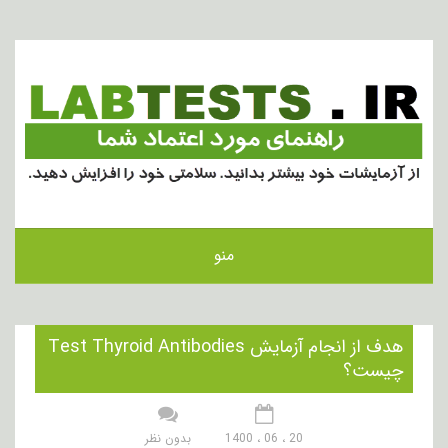
منو
هدف از انجام آزمایش Test Thyroid Antibodies
چیست؟
20 ، 06 ، 1400
بدون نظر