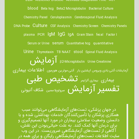
B2M
Alzheimer Disease
Activated Coagulation Time
ACT
blood
Beta hcg
Beta2 Microglobulin
Bacterial Culture
Chemistry Panel
Ceruloplasmin
Cerebrospinal Fluid Analysis
Culture
DNA Probe
CSF Analysis
Chemistry Screen
Chemistry Panels
IgM
IgG
IgA
PCR
plasma
Gram Stain
fecal
Factor I
serum
quantitative
Serum or Urine
Quantitative hcg
Urine
stool
Thymotaxin
TB NAAT
Spinal Fluid Analysis
آزمایش
β2-Microglobulin
Urine Creatinine
اطلاعات بیماری
آزمایشات آنتی بادی ویروس اپشتین بار
آنتی مولرین هورمون
تشخیص طبی
بیماری
بیماری آلزایمر
تفسیر آزمایش
شکاف آنیونی
سرولوپلاسمین
در جهان پزشکی، تست‌های آزمایشگاهی می‌توانند سبب
همکاری پزشکان یا تأمین‌کنندگان خدمات بهداشتی شده و با
دانستن وضعیت سلامتی بیماران در مورد آنها تصمیم‌گیری و
برای درمان ‌آنها کمک کنند. به علت حیاتی‌بودن این نقش،
آگاهی از تست‌های آزمایشگاهی ضروریست. در این وب
سایت اطلاعات تست‌های آزمایشگاهی رایگان و برای همه در