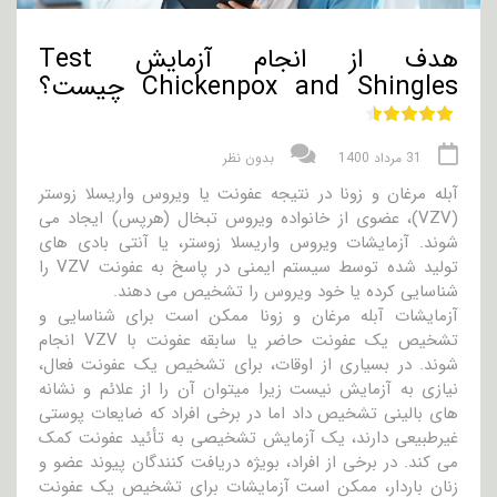
هدف از انجام آزمایش Test
Chickenpox and Shingles چیست؟
31 مرداد 1400
بدون نظر
آبله مرغان و زونا در نتیجه عفونت یا ویروس واریسلا زوستر
(VZV)، عضوی از خانواده ویروس تبخال (هرپس) ایجاد می
شوند. آزمایشات ویروس واریسلا زوستر، یا آنتی بادی های
تولید شده توسط سیستم ایمنی در پاسخ به عفونت VZV را
شناسایی کرده یا خود ویروس را تشخیص می دهند.
آزمایشات آبله مرغان و زونا ممکن است برای شناسایی و
تشخیص یک عفونت حاضر یا سابقه عفونت با VZV انجام
شوند. در بسیاری از اوقات، برای تشخیص یک عفونت فعال،
نیازی به آزمایش نیست زیرا میتوان آن را از علائم و نشانه
های بالینی تشخیص داد اما در برخی افراد که ضایعات پوستی
غیرطبیعی دارند، یک آزمایش تشخیصی به تأئید عفونت کمک
می کند. در برخی از افراد، بویژه دریافت کنندگان پیوند عضو و
زنان باردار، ممکن است آزمایشات برای تشخیص یک عفونت