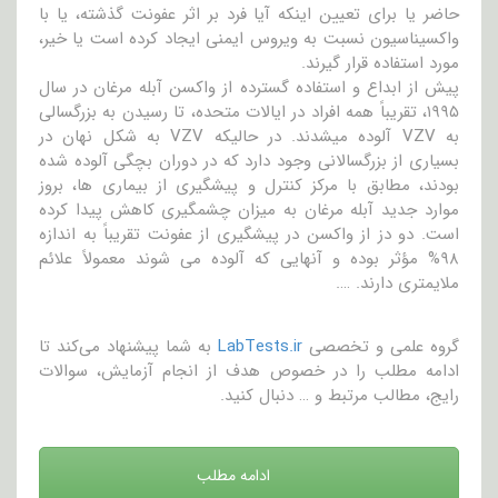
حاضر یا برای تعیین اینکه آیا فرد بر اثر عفونت گذشته، یا با
واکسیناسیون نسبت به ویروس ایمنی ایجاد کرده است یا خیر،
مورد استفاده قرار گیرند.
پیش از ابداع و استفاده گسترده از واکسن آبله مرغان در سال
۱۹۹۵، تقریباً همه افراد در ایالات متحده، تا رسیدن به بزرگسالی
به VZV آلوده میشدند. در حالیکه VZV به شکل نهان در
بسیاری از بزرگسالانی وجود دارد که در دوران بچگی آلوده شده
بودند، مطابق با مرکز کنترل و پیشگیری از بیماری ها، بروز
موارد جدید آبله مرغان به میزان چشمگیری کاهش پیدا کرده
است. دو دز از واکسن در پیشگیری از عفونت تقریباً به اندازه
۹۸% مؤثر بوده و آنهایی که آلوده می شوند معمولاً علائم
ملایمتری دارند. ….
گروه علمی و تخصصی
LabTests.ir
به شما پیشنهاد می‌کند تا
ادامه مطلب را در خصوص هدف از انجام آزمایش، سوالات
رایج، مطالب مرتبط و … دنبال کنید.
ادامه مطلب