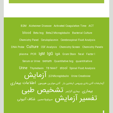
B2M
Alzheimer Disease
Activated Coagulation Time
ACT
blood
Beta hcg
Beta2 Microglobulin
Bacterial Culture
Chemistry Panel
Ceruloplasmin
Cerebrospinal Fluid Analysis
Culture
DNA Probe
CSF Analysis
Chemistry Screen
Chemistry Panels
IgM
IgG
IgA
PCR
plasma
Gram Stain
fecal
Factor I
serum
quantitative
Serum or Urine
Quantitative hcg
Urine
stool
Thymotaxin
TB NAAT
Spinal Fluid Analysis
آزمایش
β2-Microglobulin
Urine Creatinine
اطلاعات بیماری
آزمایشات آنتی بادی ویروس اپشتین بار
آنتی مولرین هورمون
تشخیص طبی
بیماری
بیماری آلزایمر
تفسیر آزمایش
شکاف آنیونی
سرولوپلاسمین