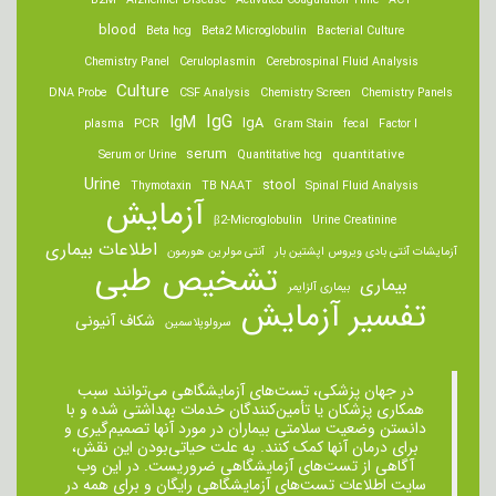
B2M
Alzheimer Disease
Activated Coagulation Time
ACT
blood
Beta hcg
Beta2 Microglobulin
Bacterial Culture
Chemistry Panel
Ceruloplasmin
Cerebrospinal Fluid Analysis
Culture
DNA Probe
CSF Analysis
Chemistry Screen
Chemistry Panels
IgM
IgG
IgA
PCR
plasma
Gram Stain
fecal
Factor I
serum
quantitative
Serum or Urine
Quantitative hcg
Urine
stool
Thymotaxin
TB NAAT
Spinal Fluid Analysis
آزمایش
β2-Microglobulin
Urine Creatinine
اطلاعات بیماری
آزمایشات آنتی بادی ویروس اپشتین بار
آنتی مولرین هورمون
تشخیص طبی
بیماری
بیماری آلزایمر
تفسیر آزمایش
شکاف آنیونی
سرولوپلاسمین
در جهان پزشکی، تست‌های آزمایشگاهی می‌توانند سبب
همکاری پزشکان یا تأمین‌کنندگان خدمات بهداشتی شده و با
دانستن وضعیت سلامتی بیماران در مورد آنها تصمیم‌گیری و
برای درمان ‌آنها کمک کنند. به علت حیاتی‌بودن این نقش،
آگاهی از تست‌های آزمایشگاهی ضروریست. در این وب
سایت اطلاعات تست‌های آزمایشگاهی رایگان و برای همه در