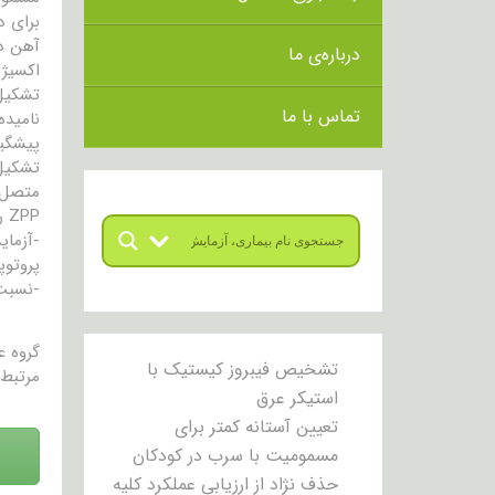
درباره‌ی ما
اکسیژن
تشکیل 
تماس با ما
نامیده
پیشگی
متصل 
ZPP را می توان به یکی از دو روش زیر محاسبه کرد:
پروتوپ
-نسبت ZPP/heme بخشی از ZPP را در مقایسه با heme نرمال حاوی آهن در گلبول 
گروه 
تشخیص فیبروز کیستیک با
مرتبط 
استیکر عرق
تعیین آستانه کمتر برای
مسمومیت با سرب در کودکان
حذف نژاد از ارزیابی عملکرد کلیه