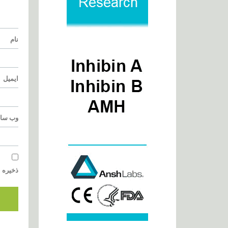
نام
ایمیل
وب‌ سا
ذخیره ن