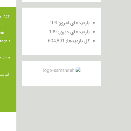
e
ACT
بازدیدهای امروز:
109
lin
بازدیدهای دیروز:
199
min
کل بازدیدها:
604,891
nalysis
r Urine
آزمایشا
ت