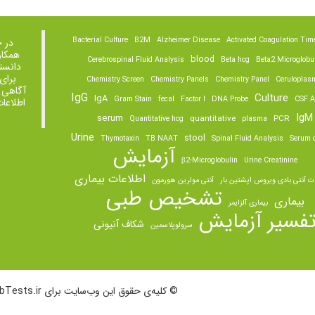
Bacterial Culture
B2M
Alzheimer Disease
Activated Coagulation Tim
در 
همکار
blood
Cerebrospinal Fluid Analysis
Beta hcg
Beta2 Microglobu
دانست
برای
Chemistry Screen
Chemistry Panels
Chemistry Panel
Ceruloplas
آگاهی 
IgG
Culture
IgA
Gram Stain
fecal
Factor I
DNA Probe
CSF A
اطلاعا
IgM
serum
quantitative
PCR
Quantitative hcg
plasma
Urine
stool
Thymotaxin
TB NAAT
Spinal Fluid Analysis
Serum o
آزمایش
β2-Microglobulin
Urine Creatinine
اطلاعات بیماری
ت آنتی بادی ویروس اپشتین بار
آنتی مولرین هورمون
تشخیص طبی
بیماری
بیماری آلزایمر
فسیر آزمایش
شکاف آنیونی
سرولوپلاسمین
© کلیه‌ی حقوق این وب‌سایت برای LabTests.ir محفوظ است.