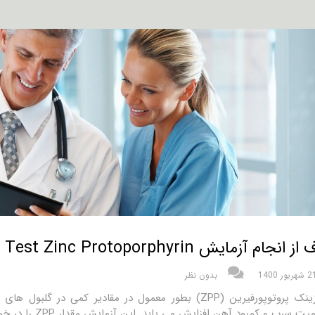
نجام آزمایش Test Zinc Protoporphyrin چیست؟
شهریور 1400
بدون نظر
ماده زینک پروتوپورفیرین (ZPP) بطور معمول در مقادیر کمی 
سرب و کمبود آهن افزایش می یابد. این آزمایش مقدار ZPP را در خون می سنجد.