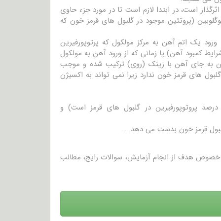
رای درک این مسئله که چگونه مسمومیت با سرب و کمبود آهن بر سطح ZPP اثرگذار است، در ابتدا لازم است تا در مورد جزء حاوی
روری در هموگلوبین (پروتئین موجود در گلبول های قرمز خون که
رود یک اتم آهن به مرکز مولکول که پرتوپورفیرین
رایط کمبود آهن) یا زمانی که از ورود آهن به مولکول
ن به جای آهن با زینک (روی) ترکیب شده و موجب
رکرد سودمند و خاصی در گلبول های قرمز خون ندارد زیرا نمی تواند به اکسیژن
آزمایش پروتوپورفیرین اریتروسیت آزاد (FEP) که هم ZPP (که شامل ۹۰ درصد پروتوپورفیرین در گلبول های قرمز است) و
در خصوص هدف از انجام آزمایش، سوالات رایج، مطالب