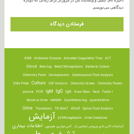
ذخیره نام، ایمیل و وبسایت من در مرورگر برای زمانی که دوباره
دیدگاهی می‌نویسم.
B2M
Alzheimer Disease
Activated Coagulation Time
ACT
blood
Beta hcg
Beta2 Microglobulin
Bacterial Culture
Chemistry Panel
Ceruloplasmin
Cerebrospinal Fluid Analysis
Culture
DNA Probe
CSF Analysis
Chemistry Screen
Chemistry Panels
IgM
IgG
IgA
PCR
plasma
Gram Stain
fecal
Factor I
serum
quantitative
Serum or Urine
Quantitative hcg
Urine
stool
Thymotaxin
TB NAAT
Spinal Fluid Analysis
آزمایش
β2-Microglobulin
Urine Creatinine
اطلاعات بیماری
آزمایشات آنتی بادی ویروس اپشتین بار
آنتی مولرین هورمون