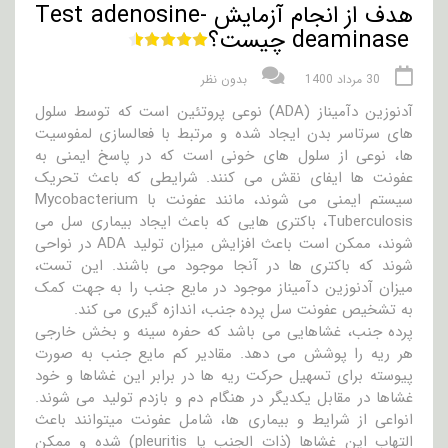
هدف از انجام آزمایش Test adenosine-
deaminase چیست؟
30 مرداد 1400
بدون نظر
آدنوزین دآمیناز (ADA) نوعی پروتئین است که توسط سلول
های سرتاسر بدن ایجاد شده و مرتبط با فعالسازی لمفوسیت
ها، نوعی از سلول های خونی است که در پاسخ ایمنی به
عفونت ها ایفای نقش می کنند. شرایطی که باعث تحریک
سیستم ایمنی می شوند، مانند عفونت با Mycobacterium
Tuberculosis، باکتری هایی که باعث ایجاد بیماری سل می
شوند، ممکن است باعث افزایش میزان تولید ADA در نواحی
شوند که باکتری ها در آنجا موجود می باشند. این تست،
میزان آدنوزین دآمیناز موجود در مایع جنب را به جهت کمک
به تشخیص عفونت سل پرده جنب، اندازه گیری می کند.
پرده جنب، غشاهایی می باشد که حفره سینه و بخش خارجی
هر ریه را پوشش می دهد. مقادیر کم مایع جنب به صورت
پیوسته برای تسهیل حرکت ریه ها در برابر این غشاها و خود
غشاها در مقابل یکدیگر در هنگام دم و بازدم تولید می شوند.
انواعی از شرایط و بیماری ها، شامل عفونت میتوانند باعث
التهاب این غشاها (ذات الجنب یا pleuritis) شده و ممکن