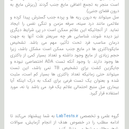
است منجر به تجمع اضافی مایع جنب گردند (ریزش مایع به
درون فضای جنبی).
سل میتواند به درون ریه ها و پرده جنب گسترش پیدا کرده و
علائمی مانند درد سینه، سرفه مزمن و تنگی نفس را ایجاد
نماید. از آنجائیکه این علائم ممکن است در پی شرایط دیگری
نیز دیده شوند، شناسایی هر چه سریعتر علت آنها به جهت
درمان مناسب فرد تحت تأثیر، مهم می باشد. تشخیص
مایکوباکتری ها در مایع جنب ممکن است مشکل باشد، زیرا
حجم زیادی از مایع وجود داشته و تعداد بسیار کمی از باکتری
ها وجود دارند. با وجود آنکه تست ADA اختصاصی نبوده و
جایگزین کشت برای تشخیص TB نمی باشد، این تست
میتواند حتی زمانیکه تعداد باکتری ها بسیار کم است، مثبت
شده و بعنوان یک تست فرعی برای کمک به درک اینکه آیا
بیماری سل منبع احتمالی علائم یک فرد می باشد یا نه، مورد
استفاده قرار گیرد.
گروه علمی و تخصصی
LabTests.ir
به شما پیشنهاد می‌کند تا
ادامه مطلب را در خصوص هدف از انجام آزمایش، سوالات
رایج، مطالب مرتبط و … دنبال کنید.