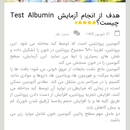
هدف از انجام آزمایش Test Albumin
چیست؟
01 شهریور 1400
بدون نظر
آلبومین پروتئینی است که توسط کبد ساخته می شود. این
پروتئین، تقریباً ۶۰% مجموع پروتئین در خون را تشکیل داده و
نقش های بسیاری را ایفا می نماید. این آزمایش، سطح
آلبومین را در خون سنجش می کند.
آلبومین مانع نشت مایعات از عروق خونی می شود؛ بافت ها را
تغذیه میکند؛ و هورمون ها، ویتامین ها، داروها و موادی مانند
کلسیم را در سرتاسر بدن منتقل می کند. مقادیر آلبومین ممکن
است، در زمانی که شرایطی در تولید آن توسط کبد مداخله می
کنند، افزایش تجزیه پروتئین، افزایش از دست دادن پروتئین از
طریق کلیه ها و یا افزایش حجم پلاسما (رقیق شدن خون)، کم
و بیش کاهش یابد.
دو عامل مهم سطح پائین آلبومین خون شامل موارد زیر می
باشند: ….