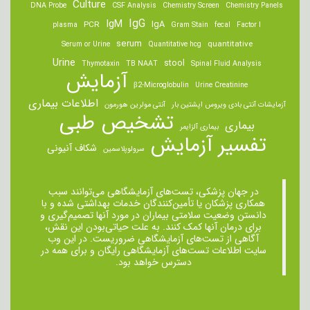
Culture
DNA Probe
CSF Analysis
Chemistry Screen
Chemistry Panels
IgM
IgG
IgA
PCR
plasma
Gram Stain
fecal
Factor I
serum
quantitative
Serum or Urine
Quantitative hcg
Urine
stool
Thymotaxin
TB NAAT
Spinal Fluid Analysis
آزمایش
β2-Microglobulin
Urine Creatinine
اطلاعات بیماری
آزمایشات آنتی بادی ویروس اپشتین بار
آنتی مولرین هورمون
تشخیص طبی
بیماری
بیماری آلزایمر
تفسیر آزمایش
شکاف آنیونی
سرولوپلاسمین
در جهان پزشکی، تست‌های آزمایشگاهی می‌توانند سبب
همکاری پزشکان یا تأمین‌کنندگان خدمات بهداشتی شده و با
دانستن وضعیت سلامتی بیماران در مورد آنها تصمیم‌گیری و
برای درمان ‌آنها کمک کنند. به علت حیاتی‌بودن این نقش،
آگاهی از تست‌های آزمایشگاهی ضروریست. در این وب
سایت اطلاعات تست‌های آزمایشگاهی رایگان و برای همه در
دسترس خواهد بود.