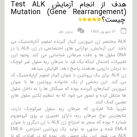
هدف از انجام آزمایش Test ALK
Mutation (Gene Rearrangement)
چیست؟
01 شهریور 1400
بدون نظر
ALK مختصر ژن تیروزین کیناز گیرنده لمفوم آناپلاستیک می
باشد. این آزمایش، نوآرایی های اختصاصی در ژن ALK را در
DNA سلول ها و بافت سرطانی شناسایی می کند. وجود این
تغییرات، احتمال اینکه یک قرد با سرطان ریه سلول غیر کوچک
به درمان دارویی هدفمند پاسخ دهد، افزایش میدهد.
ژن ALK برای یک پروتئین با عنوان کیناز لمفوم آپاپلاستیک کد
می کند. این بخشی از یک خانواده پروتئین ها با عنوان
تیروزین کینازهای گیرنده بوده که سیگنال ها را به داخل سلول
ها منتقل کرده و تصور می شود که به تنظیم تکثیر سلول های
عصبی کمک کنند.
تقریباً ۵% افرادی که سرطان ریه سلول غیرکوچک دارند،
شایعترین نوع سرطان ریه، دارای تغییری بر روی کروموزوم
شماره ۲ بوده که منجر به امتزاج ژن ALK با ژن دیگری با عنوان
EML4 شده و منتهی به تولید یک پروتئین امتزاجی EML4-
ALK می شود. این یک جهش نادر بوده که در افرادی که تا