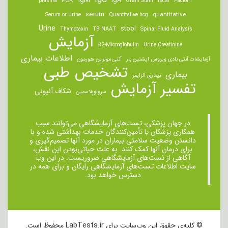
IgA
PCR
plasma
Gram Stain
fecal
Factor I
serum
quantitative
Serum or Urine
Quantitative hcg
Urine
stool
Thymotaxin
TB NAAT
Spinal Fluid Analysis
آزمایش
β2-Microglobulin
Urine Creatinine
اطلاعات بیماری
آزمایشات آنتی بادی ویروس اپشتین بار
آنتی مولرین هورمون
تشخیص طبی
بیماری
بیماری آلزایمر
تفسیر آزمایش
شکاف آنیونی
سرولوپلاسمین
در جهان پزشکی، تست‌های آزمایشگاهی می‌توانند سبب
همکاری پزشکان یا تأمین‌کنندگان خدمات بهداشتی شده و با
دانستن وضعیت سلامتی بیماران در مورد آنها تصمیم‌گیری و
برای درمان ‌آنها کمک کنند. به علت حیاتی‌بودن این نقش،
آگاهی از تست‌های آزمایشگاهی ضروریست. در این وب
سایت اطلاعات تست‌های آزمایشگاهی رایگان و برای همه در
دسترس خواهد بود.
© کلیه‌ی حقوق این وب‌سایت برای LabTests.ir محفوظ است.