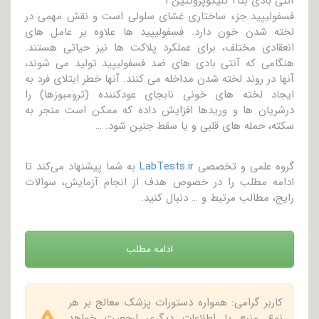
آنتی بادی بتا۲ گلیکوپروتئین ۱
فسفولیپید جزء ساختاری غشای سلولی است و نقش مهمی در
لخته شدن خون دارد. فسفولیپید ها علاوه بر عامل های
انعقادی مختلف، برای عملکرد پلاکت ها نیز حیاتی هستند.
هنگامی که آنتی بادی های ضد فسفولیپید تولید می شوند،
آنها در روند لخته شدن مداخله می کنند. آنها خطر ابتلای فرد به
ایجاد لخته های خونی نابجای عودکننده (ترومبوزها) را
درشریان ها و وریدها افزایش داده که ممکن است منجر به
سکته، حمله های قلبی و یا سقط جنین شود. …
گروه علمی و تخصصی
LabTests.ir
به شما پیشنهاد می‌کند تا
ادامه مطلب را در خصوص هدف از انجام آزمایش، سوالات
رایج، مطالب مرتبط و … دنبال کنید.
ادامه مطلب
کاربر گرامی: همواره دستورات پزشک معالج بر هر
نوع منبع یا اطلاعات دیگری ارجعیت خواهد