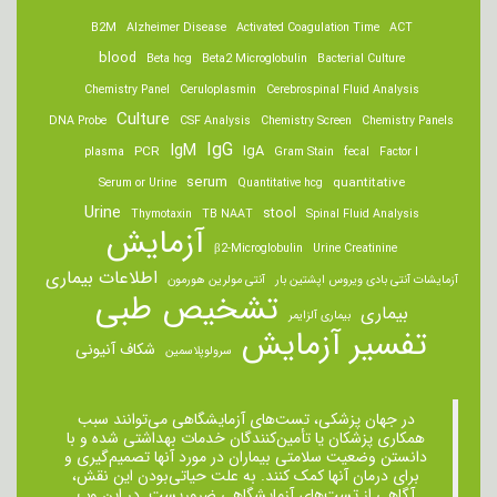
B2M
Alzheimer Disease
Activated Coagulation Time
ACT
blood
Beta hcg
Beta2 Microglobulin
Bacterial Culture
Chemistry Panel
Ceruloplasmin
Cerebrospinal Fluid Analysis
Culture
DNA Probe
CSF Analysis
Chemistry Screen
Chemistry Panels
IgM
IgG
IgA
PCR
plasma
Gram Stain
fecal
Factor I
serum
quantitative
Serum or Urine
Quantitative hcg
Urine
stool
Thymotaxin
TB NAAT
Spinal Fluid Analysis
آزمایش
β2-Microglobulin
Urine Creatinine
اطلاعات بیماری
آزمایشات آنتی بادی ویروس اپشتین بار
آنتی مولرین هورمون
تشخیص طبی
بیماری
بیماری آلزایمر
تفسیر آزمایش
شکاف آنیونی
سرولوپلاسمین
در جهان پزشکی، تست‌های آزمایشگاهی می‌توانند سبب
همکاری پزشکان یا تأمین‌کنندگان خدمات بهداشتی شده و با
دانستن وضعیت سلامتی بیماران در مورد آنها تصمیم‌گیری و
برای درمان ‌آنها کمک کنند. به علت حیاتی‌بودن این نقش،
آگاهی از تست‌های آزمایشگاهی ضروریست. در این وب