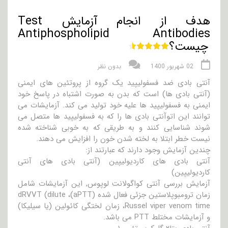
هدف از انجام آزمایش Test
Antiphospholipid Antibodies
چیست؟
02 شهریور 1400
بدون نظر
آنتی بادی ضد فسفولیپید یک گروه از پروتئین های ایمنی
(آنتی بادی ها) است که بدن به صورت اشتباه در پاسخ خود
ایمنی به فسفولیپید ها علیه خود تولید می کند. آزمایشات می
توانند این اتوآنتی بادی ها را که به فسفولیپید ها متصل می
شوند شناسایی کنند و به طریقی که به خوبی شناخته شده
نیست خطر ابتلا به لخته شدن خون را افزایش می دهند.
چندین آزمایش وجود دارند که عبارتند از:
آنتی بادی های کاردیولیپین (آنتی بادی های آنتی
کاردیولیپین)
آزمایش بررسی آنتی کواگولانت لوپوس, این آزمایشات شامل
زمان ترومبوپلاستین جزئی فعال شده (aPTT)، dRVVT (dilute
Russel viper venom time، زمان لختگی کائولین (یا سیلیکا)
و آزمایشات مختلط PTT می باشد.