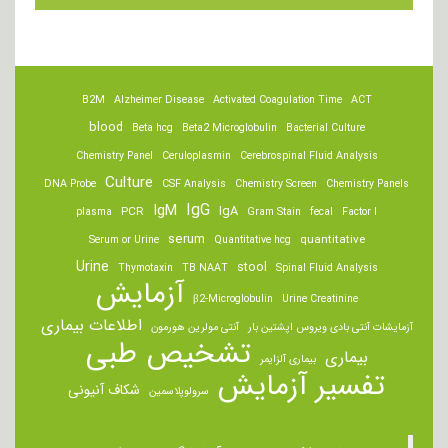
B2M
Alzheimer Disease
Activated Coagulation Time
ACT
blood
Beta hcg
Beta2 Microglobulin
Bacterial Culture
Chemistry Panel
Ceruloplasmin
Cerebrospinal Fluid Analysis
Culture
DNA Probe
CSF Analysis
Chemistry Screen
Chemistry Panels
IgM
IgG
IgA
PCR
plasma
Gram Stain
fecal
Factor I
serum
quantitative
Serum or Urine
Quantitative hcg
Urine
stool
Thymotaxin
TB NAAT
Spinal Fluid Analysis
آزمایش
β2-Microglobulin
Urine Creatinine
اطلاعات بیماری
آزمایشات آنتی بادی ویروس اپشتین بار
آنتی مولرین هورمون
تشخیص طبی
بیماری
بیماری آلزایمر
تفسیر آزمایش
شکاف آنیونی
سرولوپلاسمین