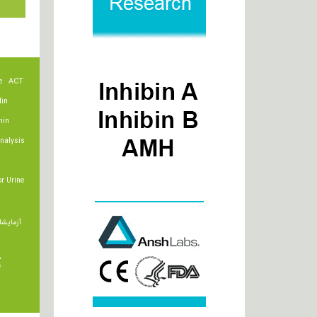
e
ACT
lin
min
nalysis
r Urine
آزمایشا
ت