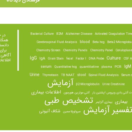
Bacterial Culture
B2M
Alzheimer Disease
Activated Coagulation Tim
در 
همکار
blood
Cerebrospinal Fluid Analysis
Beta hcg
Beta2 Microglobu
دانست
برای
Chemistry Screen
Chemistry Panels
Chemistry Panel
Ceruloplas
آگاهی 
IgG
Culture
IgA
Gram Stain
fecal
Factor I
DNA Probe
CSF A
اطلاعا
IgM
serum
quantitative
PCR
Quantitative hcg
plasma
Urine
stool
Thymotaxin
TB NAAT
Spinal Fluid Analysis
Serum o
آزمایش
β2-Microglobulin
Urine Creatinine
اطلاعات بیماری
ت آنتی بادی ویروس اپشتین بار
آنتی مولرین هورمون
تشخیص طبی
بیماری
بیماری آلزایمر
فسیر آزمایش
شکاف آنیونی
سرولوپلاسمین