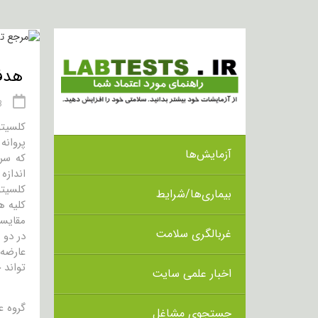
هدف از 
03 
پروانه
آزمایش‌ها
اندازه
کلسیت
بیماری‌ها/شرایط
مقایسه
غربالگری سلامت
عارضه 
تواند 
اخبار علمی سایت
گروه 
جستجوی مشاغل