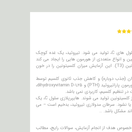
کلسیتونین، هورمونی است که توسط سلول های خاصی در تیروئید با عنوان سلول های C، تولید می شود. تیروئید، یک غده کوچک
نین و انواع متعددی از هورمون هایی را ایجاد می کند
که سرعت متابولیسم را کنترل می کنند، عمدتاً تیروکسین (T4) و تری یدوتیرونین (T3). این آزمایش میزان کلسیتونین را در خون
وان (جذب دوباره) و کاهش جذب ثانوی کلسیم توسط
کلیه ها، دارای نقش است. اگرچه، نقش آن در تنظیم کلسیم به میزان جزئی با هورمون پاراتیروئید (PTH) و ۱,۲۵-dihydroxyvitamin D،
 در تنظیم کلسیم، کاربردی نمی باشد.
در دو عارضه نادر، هایپرپلازی سلول C و سرطان مدولاری تیروئید، مقادیر زیادی از کلسیتونین تولید می شوند. هایپرپلازی سلول C، یک
ا نشود. سرطان مدولاری تیروئید، بدخیم است – می
اند مشکل باشد. …
در خصوص هدف از انجام آزمایش، سوالات رایج، مطالب