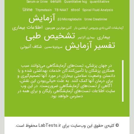
serum
quantitative
Serum or Urine
Quantitative hcg
Urine
stool
Thymotaxin
TB NAAT
Spinal Fluid Analysis
آزمایش
β2-Microglobulin
Urine Creatinine
اطلاعات بیماری
آزمایشات آنتی بادی ویروس اپشتین بار
آنتی مولرین هورمون
تشخیص طبی
بیماری
بیماری آلزایمر
تفسیر آزمایش
شکاف آنیونی
سرولوپلاسمین
در جهان پزشکی، تست‌های آزمایشگاهی می‌توانند سبب
همکاری پزشکان یا تأمین‌کنندگان خدمات بهداشتی شده و با
دانستن وضعیت سلامتی بیماران در مورد آنها تصمیم‌گیری و
برای درمان ‌آنها کمک کنند. به علت حیاتی‌بودن این نقش،
آگاهی از تست‌های آزمایشگاهی ضروریست. در این وب
سایت اطلاعات تست‌های آزمایشگاهی رایگان و برای همه در
دسترس خواهد بود.
© کلیه‌ی حقوق این وب‌سایت برای LabTests.ir محفوظ است.