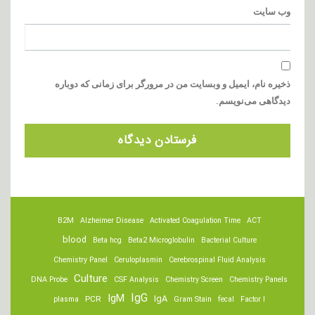
وب‌ سایت
ذخیره نام، ایمیل و وبسایت من در مرورگر برای زمانی که دوباره
دیدگاهی می‌نویسم.
B2M
Alzheimer Disease
Activated Coagulation Time
ACT
blood
Beta hcg
Beta2 Microglobulin
Bacterial Culture
Chemistry Panel
Ceruloplasmin
Cerebrospinal Fluid Analysis
Culture
DNA Probe
CSF Analysis
Chemistry Screen
Chemistry Panels
IgM
IgG
IgA
PCR
plasma
Gram Stain
fecal
Factor I