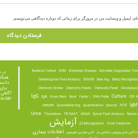
ام، ایمیل و وبسایت من در مرورگر برای زمانی که دوباره دیدگاهی می‌نویسم.
Bacterial Culture
B2M
Alzheimer Disease
Activated Coagulation Tim
در 
همکار
blood
Cerebrospinal Fluid Analysis
Beta hcg
Beta2 Microglobu
دانست
برای
Chemistry Screen
Chemistry Panels
Chemistry Panel
Ceruloplas
آگاهی 
IgG
Culture
IgA
Gram Stain
fecal
Factor I
DNA Probe
CSF A
اطلاعا
IgM
serum
quantitative
PCR
Quantitative hcg
plasma
Urine
stool
Thymotaxin
TB NAAT
Spinal Fluid Analysis
Serum o
آزمایش
β2-Microglobulin
Urine Creatinine
اطلاعات بیماری
ت آنتی بادی ویروس اپشتین بار
آنتی مولرین هورمون