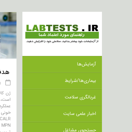
آزمایش‌ها
هدف از 
بیماری‌ها/شرایط
03 
غربالگری سلامت
است، 
اخبار علمی سایت
CALR به دنبال ناهنجاری هایی در ژن CALR برای کمک به تشخیص و طبقه بندی MPN ها می باش
MPN هایی که بسیار مرتبط با جهاش های CALR هستند شامل موارد زیر می باشند:
جستجوی مشاغل
ترومبوسیتمی ضروری (ET) – س