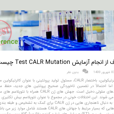
انجام آزمایش Test CALR Mutation چیست؟
شهریور 1400
بدون نظر
ژن کالرتیکولین، باختصار CALR، مسئول تولید پروتئینی با عنو
اما احتمالاً در تضمین تاخوردگی صحیح پروتئین های جدید، حفظ س
عملکردهای سلولی دخیل است. جهش های ژن 
د.
لول های تولید کننده پلاکت (مگاکاریوسیت) بسیاری در مغز استخوان وجود دارند.