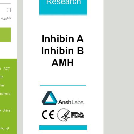
ذخیره ن
e
ACT
lin
min
nalysis
r Urine
آزمایشا