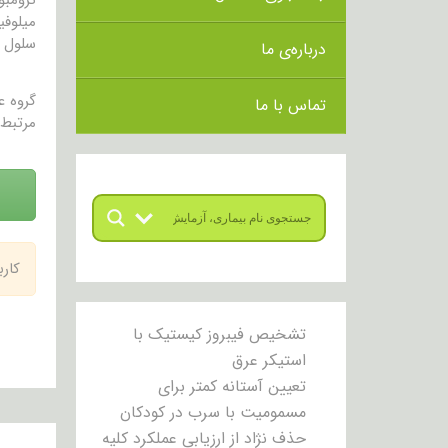
سلول ه
درباره‌ی ما
گروه 
تماس با ما
مرتبط 
کار
تشخیص فیبروز کیستیک با
استیکر عرق
تعیین آستانه کمتر برای
مسمومیت با سرب در کودکان
حذف نژاد از ارزیابی عملکرد کلیه