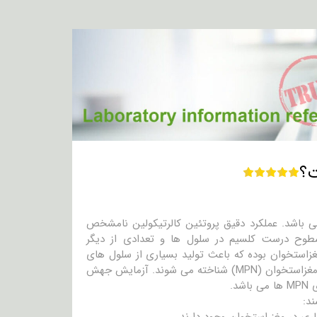
ان کالرتیکولین می باشد. عملکرد دقیق پروتئین کالرتیکولین نامشخص
طوح درست کلسیم در سلول ها و تعدادی از دیگر
CALR همراه با نئوپلاسم های مغزاستخوان بوده که باعث تولید بسیاری از سلول های
خونی می شوند. این اختلالات خونی در مجموع با عنوان نئوپلاسم بیش تکثیری مغزاستخوان (MPN) شناخته می شوند. آزمایش جهش