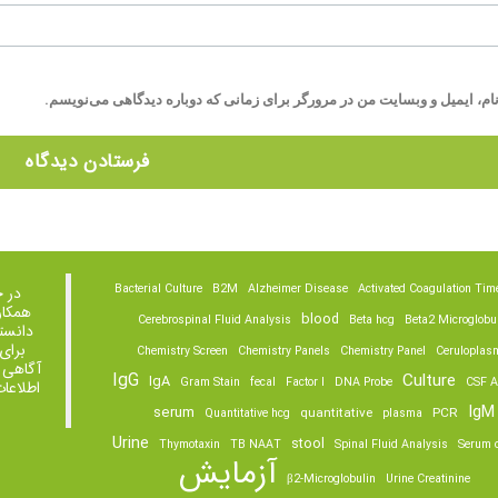
ام، ایمیل و وبسایت من در مرورگر برای زمانی که دوباره دیدگاهی می‌نویسم.
Bacterial Culture
B2M
Alzheimer Disease
Activated Coagulation Tim
در 
همکار
blood
Cerebrospinal Fluid Analysis
Beta hcg
Beta2 Microglobu
دانست
برای
Chemistry Screen
Chemistry Panels
Chemistry Panel
Ceruloplas
آگاهی 
IgG
Culture
IgA
Gram Stain
fecal
Factor I
DNA Probe
CSF A
اطلاعا
IgM
serum
quantitative
PCR
Quantitative hcg
plasma
Urine
stool
Thymotaxin
TB NAAT
Spinal Fluid Analysis
Serum o
آزمایش
β2-Microglobulin
Urine Creatinine