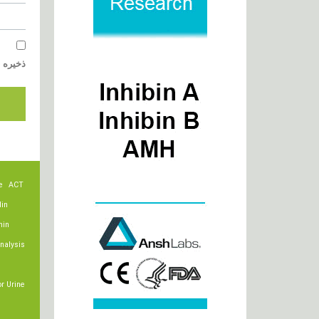
ذخیره ن
e
ACT
lin
min
nalysis
r Urine