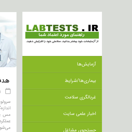
آزمایش‌ها
هدف از 
بیماری‌ها/شرایط
03 
غربالگری سلامت
سرولوپ
اندازه‌
اخبار علمی سایت
مس یک
عملکرد
می‌شود 
جستجوی مشاغل