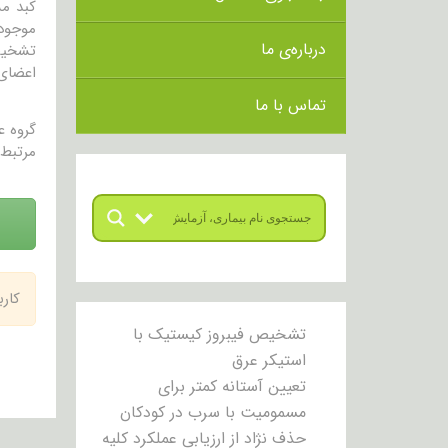
موجود
درباره‌ی ما
تشخیص 
اعضای 
تماس با ما
گروه 
مرتبط 
کار
تشخیص فیبروز کیستیک با
استیکر عرق
تعیین آستانه کمتر برای
مسمومیت با سرب در کودکان
حذف نژاد از ارزیابی عملکرد کلیه