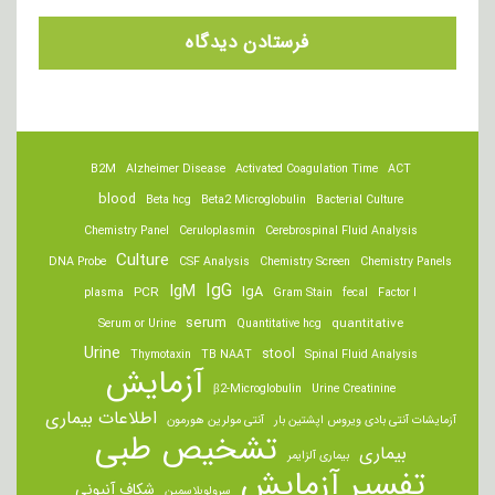
B2M
Alzheimer Disease
Activated Coagulation Time
ACT
blood
Beta hcg
Beta2 Microglobulin
Bacterial Culture
Chemistry Panel
Ceruloplasmin
Cerebrospinal Fluid Analysis
Culture
DNA Probe
CSF Analysis
Chemistry Screen
Chemistry Panels
IgM
IgG
IgA
PCR
plasma
Gram Stain
fecal
Factor I
serum
quantitative
Serum or Urine
Quantitative hcg
Urine
stool
Thymotaxin
TB NAAT
Spinal Fluid Analysis
آزمایش
β2-Microglobulin
Urine Creatinine
اطلاعات بیماری
آزمایشات آنتی بادی ویروس اپشتین بار
آنتی مولرین هورمون
تشخیص طبی
بیماری
بیماری آلزایمر
تفسیر آزمایش
شکاف آنیونی
سرولوپلاسمین