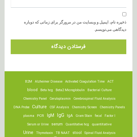
ذخیره نام، ایمیل و وبسایت من در مرورگر برای زمانی که دوباره
دیدگاهی می‌نویسم.
B2M
Alzheimer Disease
Activated Coagulation Time
ACT
blood
Beta hcg
Beta2 Microglobulin
Bacterial Culture
Chemistry Panel
Ceruloplasmin
Cerebrospinal Fluid Analysis
Culture
DNA Probe
CSF Analysis
Chemistry Screen
Chemistry Panels
IgM
IgG
IgA
PCR
plasma
Gram Stain
fecal
Factor I
serum
quantitative
Serum or Urine
Quantitative hcg
Urine
stool
Thymotaxin
TB NAAT
Spinal Fluid Analysis