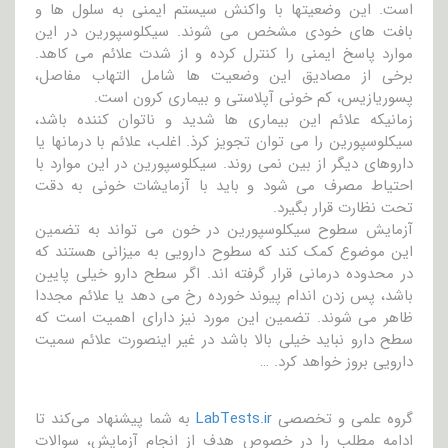
است. این وضعیتها با واکنش سیستم ایمنی به سلول ها و
بافت های خودی مشخص می شوند. سیکلوسپورین در این
موارد پاسخ ایمنی را کنترل کرده و از شدت علائم می کاهد.
برخی از مصادیق این وضعیت ها شامل التهاب مفاصل،
پسوریازیس، کم خونی آپلاستی و بیماری کرون است.
زمانیکه علائم این بیماری ها شدید و ناتوان کننده باشد،
سیکلوسپورین را می توان تجویز کرذ. اغلب، علائم با درمانها یا
داروهای دیگر از بین نمی روند. سیکلوسپورین در این موارد با
احتیاط مصرف می شود و باید با آزمایشات خونی به دقت
تحت نظارت قرار بگیرد.
آزمایش سطوح سیکلوسپورین در خون می تواند به تضمین
این موضوع کمک کند که سطوح دارویی به میزانی هستند که
در محدوده درمانی قرار گرفته اند. اگر سطح دارو خیلی پایین
باشد، پس زدن اندام پیوند خورده رخ می دهد یا علائم مجددا
ظاهر می شوند. تضمین این مورد نیز دارای اهمیت است که
سطح دارو نباید خیلی بالا باشد در غیر اینصورت علائم سمیت
دارویی بروز خواهد کرد. …
گروه علمی و تخصصی
LabTests.ir
به شما پیشنهاد می‌کند تا
ادامه مطلب را در خصوص هدف از انجام آزمایش، سوالات