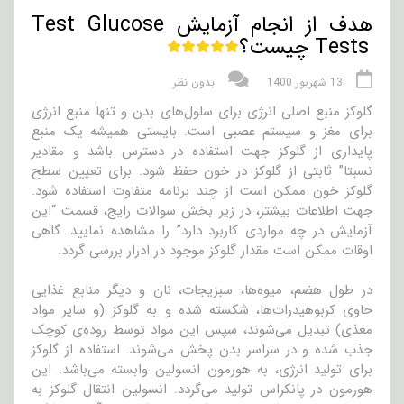
هدف از انجام آزمایش Test Glucose
Tests چیست؟
13 شهریور 1400
بدون نظر
گلوکز منبع اصلی انرژی برای سلول‌های بدن و تنها منبع انرژی
برای مغز و سیستم عصبی است. بایستی همیشه یک منبع
پایداری از گلوکز جهت استفاده در دسترس باشد و مقادیر
نسبتا” ثابتی از گلوکز در خون حفظ شود. برای تعیین سطح
گلوکز خون ممکن است از چند برنامه متفاوت استفاده شود.
جهت اطلاعات بیشتر، در زیر بخش سوالات رایج، قسمت “این
آزمایش در چه مواردی کاربرد دارد” را مشاهده نمایید. گاهی
اوقات ممکن است مقدار گلوکز موجود در ادرار بررسی گردد.
در طول هضم، میوه‌ها، سبزیجات، نان و دیگر منابع غذایی
حاوی کربوهیدرات‌ها، شکسته شده و به گلوکز (و سایر مواد
مغذی) تبدیل می‌شوند، سپس این مواد توسط روده‌ی کوچک
جذب شده و در سراسر بدن پخش می‌شوند. استفاده از گلوکز
برای تولید انرژی، به هورمون انسولین وابسته می‌باشد. این
هورمون در پانکراس تولید می‌گردد. انسولین انتقال گلوکز به