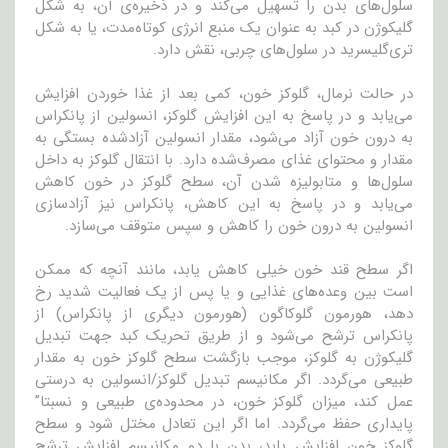
سلول‌های بدن را تسهیل می‌کند و در ذخیره‌ی آن، به شکل
گلیکوژن در کبد به عنوان یک منبع انرژی کوتاه‌مدت، یا به شکل
تری‌گلیسرید در سلول‌های چربی، نقش دارد.
در حالت نرمال، گلوکز خون، کمی بعد از غذا خوردن افزایش
می‌یابد و در پاسخ به این افزایش گلوکز، انسولین از پانکراس
به درون خون آزاد می‌شود، مقدار انسولین آزاد‌شده بستگی به
مقدار و محتوای غذای مصرف‌شده دارد. با انتقال گلوکز به داخل
سلول‌ها و متابولیزه شدن آن، سطح گلوکز در خون کاهش
می‌یابد و در پاسخ به این کاهش، پانکراس نیز آزادسازی
انسولین به درون خون را کاهش و سپس متوقف می‌سازد.
اگر سطح قند خون خیلی کاهش یابد، مانند آنچه که ممکن
است بین وعده‌های غذایی و یا پس از یک فعالیت شدید رخ
دهد، هورمون گلوکاگون (هورمون دیگری از پانکراس) از
پانکراس ترشح می‌شود و از طریق تحریک کبد جهت تبدیل
گلیکوژن به گلوکز، موجب بازگشت سطح گلوکز خون به مقدار
طبیعی می‌گردد. اگر مکانیسم تبدیل گلوکز/انسولین به درستی
عمل کند، میزان گلوکز خون، در محدوده‌ی طبیعی و نسبتا”
پایداری حفظ می‌گردد. اما اگر این تعادل مختل شود و سطح
گلوکز خون افزایش یابد، بدن با دو مکانیسم افزایش ترشح