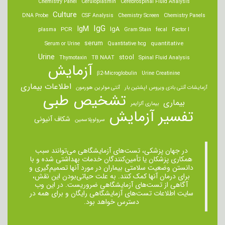
Chemistry Panel
Ceruloplasmin
Cerebrospinal Fluid Analysis
Culture
DNA Probe
CSF Analysis
Chemistry Screen
Chemistry Panels
IgM
IgG
IgA
PCR
plasma
Gram Stain
fecal
Factor I
serum
quantitative
Serum or Urine
Quantitative hcg
Urine
stool
Thymotaxin
TB NAAT
Spinal Fluid Analysis
آزمایش
β2-Microglobulin
Urine Creatinine
اطلاعات بیماری
آزمایشات آنتی بادی ویروس اپشتین بار
آنتی مولرین هورمون
تشخیص طبی
بیماری
بیماری آلزایمر
تفسیر آزمایش
شکاف آنیونی
سرولوپلاسمین
در جهان پزشکی، تست‌های آزمایشگاهی می‌توانند سبب
همکاری پزشکان یا تأمین‌کنندگان خدمات بهداشتی شده و با
دانستن وضعیت سلامتی بیماران در مورد آنها تصمیم‌گیری و
برای درمان ‌آنها کمک کنند. به علت حیاتی‌بودن این نقش،
آگاهی از تست‌های آزمایشگاهی ضروریست. در این وب
سایت اطلاعات تست‌های آزمایشگاهی رایگان و برای همه در
دسترس خواهد بود.