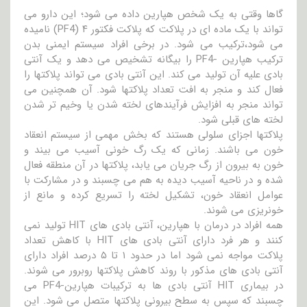
گاها وقتی به یک شخص هپارین داده می شود؛ این دارو می
تواند با یک ماده ای در پلاکت که پلاکت فکتور ۴ (PF4) نامیده
می شود،ترکیب می شود. در برخی افراد سیستم ایمنی بدن
ترکیب هپارین -PF4 را بیگانه تشخیص می دهد و یک آنتی
بادی علیه آن تولید می کند. این آنتی بادی می تواند پلاکتها را
فعال کند و منجر به افت تعداد پلاکتها شود. آن همچنین می
تواند منجر به افزایش فرآیندهای لخته شدن یا وخیم تر شدن
لخته های قبلی شود.
پلاکتها اجزای سلولی هستند که بخش مهمی از سیستم انعقاد
خون می باشند. زمانی که یک رگ خونی آسیب می بیند و
خون به بیرون از رگ جریان می یابد، پلاکتها در آن منطقه فعال
شده و در ناحیه آسیب دیده به هم می چسبند و در مشارکت با
عوامل انعقاد خون، تشکیل لخته را تسریع کرده و مانع از
خونریزی می شوند.
همه افراد در درمان با هپارین، آنتی بادی های HIT تولید نمی
کنند و هر فرد دارای آنتی بادی های HIT با کاهش تعداد
پلاکت مواجه نمی شود اما در حدود ۱ تا ۵ درصد افراد دارای
آنتی بادی های مذکور با روند کاهش پلاکتها روبرور می شوند.
در بیماری HIT آنتی بادی ها به ترکیبات هپارین-PF4 می
چسبند که سپس به سطح بیرونی پلاکتها متصل می شود. این