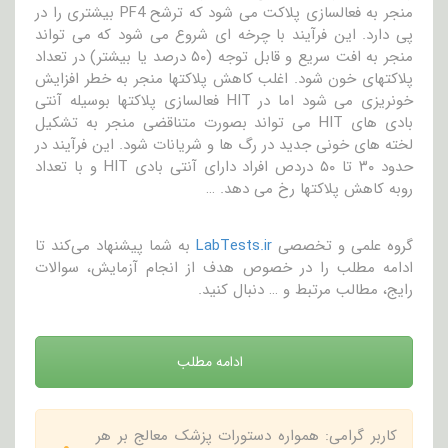
منجر به فعالسازی پلاکت می شود که ترشح PF4 بیشتری را در
پی دارد. این فرآیند با چرخه ای شروع می شود که می تواند
منجر به افت سریع و قابل توجه (۵۰ درصد یا بیشتر) در تعداد
پلاکتهای خون شود. اغلب کاهش پلاکتها منجر به خطر افزایش
خونریزی می شود اما در HIT فعالسازی پلاکتها بوسیله آنتی
بادی های HIT می تواند بصورت متناقضی منجر به تشکیل
لخته های خونی جدید در رگ ها و شریانات شود. این فرآیند در
حدود ۳۰ تا ۵۰ دردص افراد دارای آنتی بادی HIT و با تعداد
روبه کاهش پلاکتها رخ می دهد. …
گروه علمی و تخصصی
LabTests.ir
به شما پیشنهاد می‌کند تا
ادامه مطلب را در خصوص هدف از انجام آزمایش، سوالات
رایج، مطالب مرتبط و … دنبال کنید.
ادامه مطلب
کاربر گرامی: همواره دستورات پزشک معالج بر هر