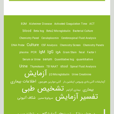
B2M
Alzheimer Disease
Activated Coagulation Time
ACT
blood
Beta hcg
Beta2 Microglobulin
Bacterial Culture
Chemistry Panel
Ceruloplasmin
Cerebrospinal Fluid Analysis
Culture
DNA Probe
CSF Analysis
Chemistry Screen
Chemistry Panels
IgM
IgG
IgA
PCR
plasma
Gram Stain
fecal
Factor I
serum
quantitative
Serum or Urine
Quantitative hcg
Urine
stool
Thymotaxin
TB NAAT
Spinal Fluid Analysis
آزمایش
β2-Microglobulin
Urine Creatinine
اطلاعات بیماری
آزمایشات آنتی بادی ویروس اپشتین بار
آنتی مولرین هورمون
تشخیص طبی
بیماری
بیماری آلزایمر
تفسیر آزمایش
شکاف آنیونی
سرولوپلاسمین
در جهان پزشکی، تست‌های آزمایشگاهی می‌توانند سبب