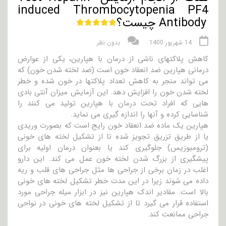
induced Thrombocytopenia PF4
Antibody چیست؟
14 شهریور 1400
بدون نظر
کاهش پلاکتهای ناشی از درمان با هپارین، یکی از عوارض
درمانی هپارین ضد انعقاد خون است (ضد لخته شدن خون) که
می تواند منجر به کاهش تعداد پلاکتها در خون شده و خطر
لخته شدن خون را افزایش دهد. این آزمایش میزان آنتی بادی
هایی که افراد تحت درمان با هپارین تولید می کنند را
شناسایی کرده و آنها را اندازه گیری می نماید.
هپارین یک ماده ضد انعقاد خون رایج است که بصورت وریدی
یا از طریق تزریق تجویز شده تا از تشکیل لخته های خونی
(ترومبوزیس) جلوگیری کند یا بعنوان درمان اولیه برای
پیشگیری از بزرگ شدن لخته خون عمل می کند. این دارو
اغلب در زمان برخی از جراحی ها مثل جراحی های قلب و ریه
داده می شوند زیرا در این مدت خطر تشکیل لخته های خونی
بالا است. مقادیر اندک هپارین نیز در ابزار میله جراحی مورد
استفاده قرار می گیرد تا از تشکیل لخته های خونی در نواحی
جراحی ممانعت کند.