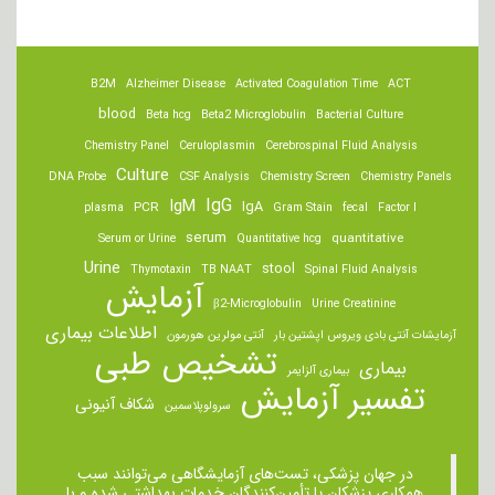
B2M
Alzheimer Disease
Activated Coagulation Time
ACT
blood
Beta hcg
Beta2 Microglobulin
Bacterial Culture
Chemistry Panel
Ceruloplasmin
Cerebrospinal Fluid Analysis
Culture
DNA Probe
CSF Analysis
Chemistry Screen
Chemistry Panels
IgM
IgG
IgA
PCR
plasma
Gram Stain
fecal
Factor I
serum
quantitative
Serum or Urine
Quantitative hcg
Urine
stool
Thymotaxin
TB NAAT
Spinal Fluid Analysis
آزمایش
β2-Microglobulin
Urine Creatinine
اطلاعات بیماری
آزمایشات آنتی بادی ویروس اپشتین بار
آنتی مولرین هورمون
تشخیص طبی
بیماری
بیماری آلزایمر
تفسیر آزمایش
شکاف آنیونی
سرولوپلاسمین
در جهان پزشکی، تست‌های آزمایشگاهی می‌توانند سبب
همکاری پزشکان یا تأمین‌کنندگان خدمات بهداشتی شده و با