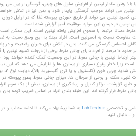
ا بالا رفتن مقدار لپتین از افزایش سلول های چربی، گرسنگی از بین می ر
لپتین می تواند موجب گرسنگی پایدار شود و بدن نیز در تلاش خواهد ب
دی کمبود لپتین می تواند از طریق خوردن پیوسته غذا که در اوایل دوران
ن لپتین در درمان این موارد موفقیت آمیز گزارش شده است.
مفرط عمدتا مرتبط با سطوح افزایش یافته لپتین است. این ممکن است 
مقاومت نسبت به انسولین است. افراد مبتلا به این وضع نسبت به فعال
افی احساس گرسنگی می کنند. بدن در تلاش برای جبران وضعیت و در پاسخ 
قی مفرط برخی از درجات کمبود لپتین را گزارش کرده اند.
تر ارتباط لپتین با چاقی مفرط در این وضعیت کمک کننده خواهد بود.
 است زیرا خطر وقوع بسیاری از بیماری ها را افزایش می دهد که این بیم
یا کاهش
قی مفرط قرار گرفته اند. این طبقه بندی افراد بر اساس ضریب توده بدن یا BMI انجام شده است. 
علمی و تخصصی
LabTests.ir
به شما پیشنهاد می‌کند تا ادامه مطلب را 
و … دنبال کنید.