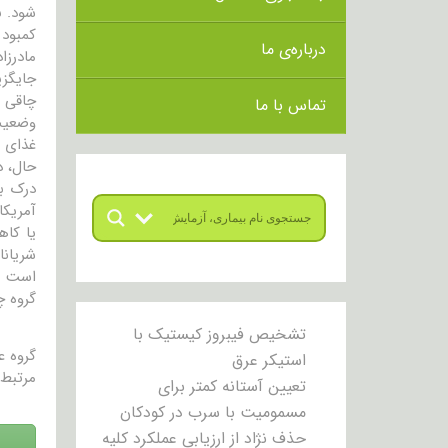
شود. ب
کمبود 
درباره‌ی ما
مادرزا
جایگزی
چاقی 
تماس با ما
وضعیت 
غذای ک
حال، در حدود ۱۰ درصد از افراد دارای چا
درک به
آمریکا
گروه چا
تشخیص فیبروز کیستیک با
گروه 
استیکر عرق
مرتبط 
تعیین آستانه کمتر برای
مسمومیت با سرب در کودکان
حذف نژاد از ارزیابی عملکرد کلیه