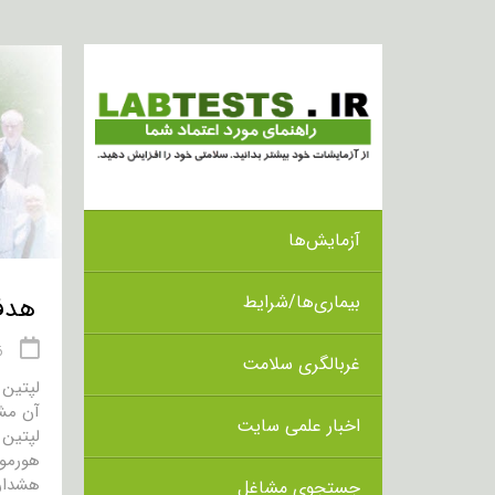
آزمایش‌ها
بیماری‌ها/شرایط
هدف از
16 
غربالگری سلامت
لپتین 
آن مشخ
اخبار علمی سایت
لپتین 
هورمون
هشدار
جستجوی مشاغل