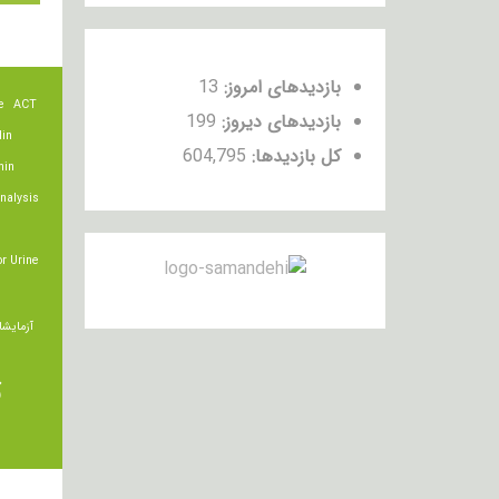
بازدیدهای امروز:
13
e
ACT
بازدیدهای دیروز:
199
lin
کل بازدیدها:
604,795
min
nalysis
r Urine
آزمایشا
ت