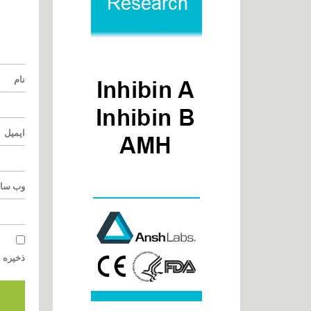
نام
ایمیل
وب‌ سا
ذخیره ن