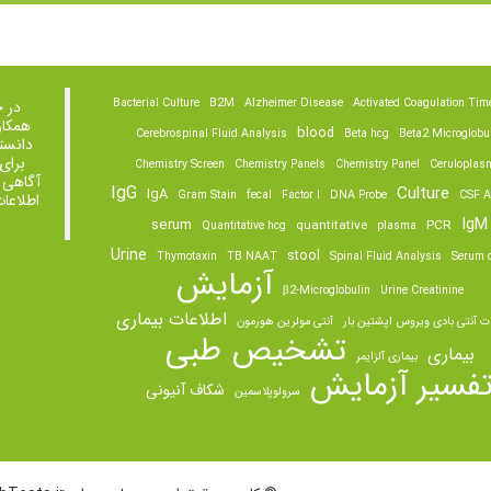
Bacterial Culture
B2M
Alzheimer Disease
Activated Coagulation Tim
در 
همکار
blood
Cerebrospinal Fluid Analysis
Beta hcg
Beta2 Microglobu
دانست
برای
Chemistry Screen
Chemistry Panels
Chemistry Panel
Ceruloplas
آگاهی 
IgG
Culture
IgA
Gram Stain
fecal
Factor I
DNA Probe
CSF A
اطلاعا
IgM
serum
quantitative
PCR
Quantitative hcg
plasma
Urine
stool
Thymotaxin
TB NAAT
Spinal Fluid Analysis
Serum o
آزمایش
β2-Microglobulin
Urine Creatinine
اطلاعات بیماری
ت آنتی بادی ویروس اپشتین بار
آنتی مولرین هورمون
تشخیص طبی
بیماری
بیماری آلزایمر
فسیر آزمایش
شکاف آنیونی
سرولوپلاسمین