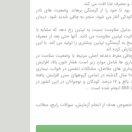
ود و مصرف غذا افت می کند.
ود تا خود را از گرسنگی برهاند. وضعیت های نادر
 کودکی آغاز می شود، منجر به چاقی شدید شود. درمان
بدلیل مقاومت نسبت به لپتین رخ دهد که مشابه با
یت لپتین مقاومت می کنند. آنها حتی بعد از مصرف
به گرسنگی، لپتین بیشتری را تولید می کند. با این
 چاقی مفرط دغدغه اصلی مرتبط با وضعیت سلامت در
اری ها شامل موارد زیر است: فشار خون بالا، افزایش
 شدید چربی خون (کلسترول و یا تری گلیسیرید بالا)، دیابت نوع ۲، بیماری های مفاصل، مشکلات تنفسی در خواب، بیماری
شریانات قلبی، سکته و برخی از سرطان ها. میزان چاقی مفرط بطور پیوسته در ۲۰ سال گذشته در تمامی گروههای سنی افزایش یافته
است و طبق گزارشات مراکز کنترل و پیشگیری از بیماری، بیش از یک سوم افراد بالغ و ۱۷ درصد کودکان و نوجوانان در این کشور در
…
در خصوص هدف از انجام آزمایش، سوالات رایج، مطالب