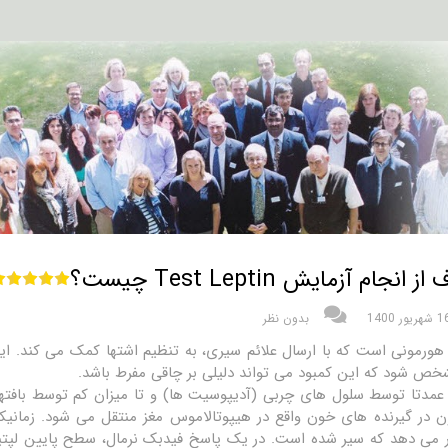
 انجام آزمایش Test Leptin چیست؟
شهریور 1400
بدون نظر
هورمونی است که با ارسال علائم سیری، به تنظیم اشتها کمک می کند. ای
ص شود که این کمبود می تواند دلیلی بر چاقی مفرط باشد.
عمدتا توسط سلول های چربی (آدیپوسیت ها) و تا میزان کم توسط بافتها
 در گیرنده های خون واقع در هیپوتالاموس مغز منتقل می شود. زمانی
 می دهد که سیر شده است. در یک پاسخ فیدبک نرمال، سطح پایین لپتی