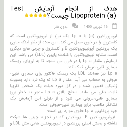
هدف از انجام آزمایش Test
Lipoprotein (a) چیست؟
16 شهریور 1400
بدون نظر
لیپوپروتئین (a) یا Lp a یک نوع از لیپوپروتئین است که
کلسترول را در خون حمل می کند. این ماده از نظر اینکه حاوی
یک پروتئین آپولیپوپروتئین B و کلسترول و چربی های دیگری
است، مشابه لیپوپروتئین با غلظت پایین (LDL) می باشد. این
آزمایش مقدار Lp a را در خون می سنجد تا به ارزیابی ریسک
بیماری قلبی-عروقی کمک کند.
Lp a نیز همانند LDL یک ریسک فاکتور برای بیماری قلبی-
عروقی به حساب می آید. مقدار Lp a که یک فرد دارد بصورت
ژنتیکی تعیین شده و در کل دوره حیات یک شخص تقریبا
ثابت باقی می ماند. سطح بالای Lp a منجر به خطر بروز
بیماری قلبی-عروقی می شود و از طرفی این آزمایش یک
نشانگر مناسب برای بیماری قلبی-عروقی است.
جزء پروتئینی Lp a حاوی موارد زیر است:
-آپولیپوپروتئین B- پروتئینی که در تجزیه چربی ها شرکت
داشته و بخش اصلی پروتئین در لیپوپروتئین هایی مثل LDL و