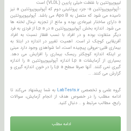
لیپوپروتئین با غلظت خیلی پایین (VLDL) است
-آپولیپوپروتئین a- جزء پروتئینی دوم که آپولیپوپروتئین a نیز
نامیده می شود که متصل به Apo B می باشد. آپولیپوپروتئین
a دارای ساختار غیرعادی بوده و مانع از تجزیه نرمال لخته ها
می شود. اندازه بخش آپولیپوپروتئین a در Lp a از فردی به فرد
دیگر متفاوت بوده و در افراد با نسب قفقاز نسبت به افراد
آفریقایی کوچک تر است. اهمیت تغییر در اندازه در ابتلا به
بیماری قلبی-عروقی پیچیده است، اما شواهدی وجود دارد مبنی
بر اینکه اندازه کوچکتر ریسک بیماری را افزایش می دهد.
بسیاری از آزمایشات Lp a اندازه آپولیپوپروتئین a را اندازه
گیری نمی کنند. آنها صرفا سطح Lp a را در خون اندازه گیری و
گزارش می کنند. …
گروه علمی و تخصصی
LabTests.ir
به شما پیشنهاد می‌کند تا
ادامه مطلب را در خصوص هدف از انجام آزمایش، سوالات
رایج، مطالب مرتبط و … دنبال کنید.
ادامه مطلب