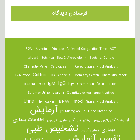
B2M
Alzheimer Disease
Activated Coagulation Time
ACT
blood
Beta hcg
Beta2 Microglobulin
Bacterial Culture
Chemistry Panel
Ceruloplasmin
Cerebrospinal Fluid Analysis
Culture
DNA Probe
CSF Analysis
Chemistry Screen
Chemistry Panels
IgM
IgG
IgA
PCR
plasma
Gram Stain
fecal
Factor I
serum
quantitative
Serum or Urine
Quantitative hcg
Urine
stool
Thymotaxin
TB NAAT
Spinal Fluid Analysis
آزمایش
β2-Microglobulin
Urine Creatinine
اطلاعات بیماری
آزمایشات آنتی بادی ویروس اپشتین بار
آنتی مولرین هورمون
تشخیص طبی
بیماری
بیماری آلزایمر
تفسیر آزمایش
شکاف آنیونی