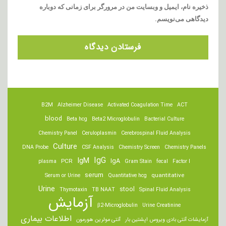
ذخیره نام، ایمیل و وبسایت من در مرورگر برای زمانی که دوباره
دیدگاهی می‌نویسم.
B2M
Alzheimer Disease
Activated Coagulation Time
ACT
blood
Beta hcg
Beta2 Microglobulin
Bacterial Culture
Chemistry Panel
Ceruloplasmin
Cerebrospinal Fluid Analysis
Culture
DNA Probe
CSF Analysis
Chemistry Screen
Chemistry Panels
IgM
IgG
IgA
PCR
plasma
Gram Stain
fecal
Factor I
serum
quantitative
Serum or Urine
Quantitative hcg
Urine
stool
Thymotaxin
TB NAAT
Spinal Fluid Analysis
آزمایش
β2-Microglobulin
Urine Creatinine
اطلاعات بیماری
آزمایشات آنتی بادی ویروس اپشتین بار
آنتی مولرین هورمون