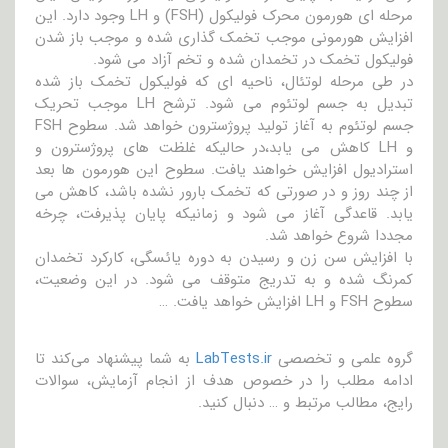
مرحله ای هورمون محرک فولیکول (FSH) و LH وجود دارد. این
افزایش هورمونی موجب تخمک گذاری شده و موجب باز شدن
فولیکول تخمک در تخمدان شده و تخم آزاد می شود.
در طی مرحله لوتئال، ناحیه ای که فولیکول تخمک باز شده
تبدیل به جسم لوتئوم می شود. ترشح LH موجب تحریک
جسم لوتئوم به آغاز تولید پروژسترون خواهد شد. سطوح FSH
و LH کاهش می یابد،در حالیکه غلظت های پروژسترون و
استرادیول افزایش خواهند یافت. سطوح این هورمون ها بعد
از چند روز و در صورتی که تخمک بارور نشده باشد، کاهش می
یابد. قاعدگی آغاز می شود و زمانیکه پایان پذیرفت، چرخه
مجددا شروع خواهد شد.
با افزایش سن زن و رسیدن به دوره یائسگی، کارکرد تخمدان
کمرنگ شده و به تدریج متوقف می شود. در این وضعیت،
سطوح FSH و LH افزایش خواهد یافت. …
گروه علمی و تخصصی
LabTests.ir
به شما پیشنهاد می‌کند تا
ادامه مطلب را در خصوص هدف از انجام آزمایش، سوالات
رایج، مطالب مرتبط و … دنبال کنید.