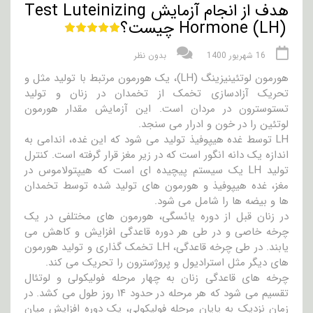
هدف از انجام آزمایش Test Luteinizing
Hormone (LH) چیست؟
16 شهریور 1400
بدون نظر
هورمون لوتئینیزینگ (LH)، یک هورمون مرتبط با تولید مثل و
تحریک آزادسازی تخمک از تخمدان در زنان و تولید
تستوسترون در مردان است. این آزمایش مقدار هورمون
لوتئین را در خون و ادرار می سنجد.
LH توسط غده هیپوفیذ تولید می شود که این غده، اندامی به
اندازه یک دانه انگور است که در زیر مغز قرار گرفته است. کنترل
تولید LH یک سیستم پیچیده ای است که هیپتولاموس در
مغز، غده هیپوفیذ و هورمون های تولید شده توسط تخمدان
ها و بیضه ها را شامل می شود.
در زنان قبل از دوره یائسگی، هورمون های مختلفی در یک
چرخه خاصی و در طی هر دوره قاعدگی افزایش و کاهش می
یابند. در طی چرخه قاعدگی، LH تخمک گذاری و تولید هورمون
های دیگر مثل استرادیول و پروژسترون را تحریک می کند.
چرخه های قاعدگی زنان به چهار مرحله فولیکولی و لوتئال
تقسیم می شود که هر مرحله در حدود ۱۴ روز طول می کشد. در
زمان نزدیک به پایان مرحله فولیکولی، یک دوره افزایش میان