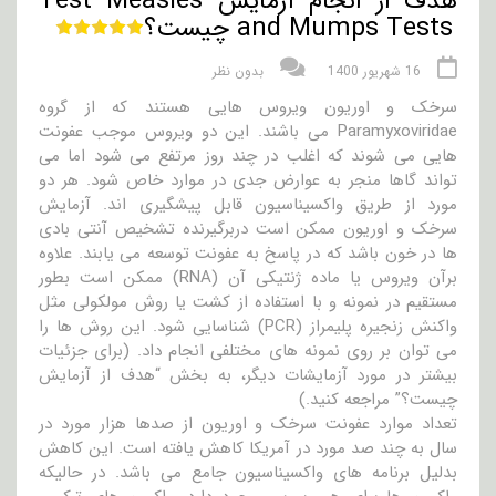
هدف از انجام آزمایش Test Measles
and Mumps Tests چیست؟
16 شهریور 1400
بدون نظر
سرخک و اوریون ویروس هایی هستند که از گروه
Paramyxoviridae می باشند. این دو ویروس موجب عفونت
هایی می شوند که اغلب در چند روز مرتفع می شود اما می
تواند گاها منجر به عوارض جدی در موارد خاص شود. هر دو
مورد از طریق واکسیناسیون قابل پیشگیری اند. آزمایش
سرخک و اوریون ممکن است دربرگیرنده تشخیص آنتی بادی
ها در خون باشد که در پاسخ به عفونت توسعه می یابند. علاوه
برآن ویروس یا ماده ژنتیکی آن (RNA) ممکن است بطور
مستقیم در نمونه و با استفاده از کشت یا روش مولکولی مثل
واکنش زنجیره پلیمراز (PCR) شناسایی شود. این روش ها را
می توان بر روی نمونه های مختلفی انجام داد. (برای جزئیات
بیشتر در مورد آزمایشات دیگر، به بخش “هدف از آزمایش
چیست؟” مراجعه کنید.)
تعداد موارد عفونت سرخک و اوریون از صدها هزار مورد در
سال به چند صد مورد در آمریکا کاهش یافته است. این کاهش
بدلیل برنامه های واکسیناسیون جامع می باشد. در حالیکه