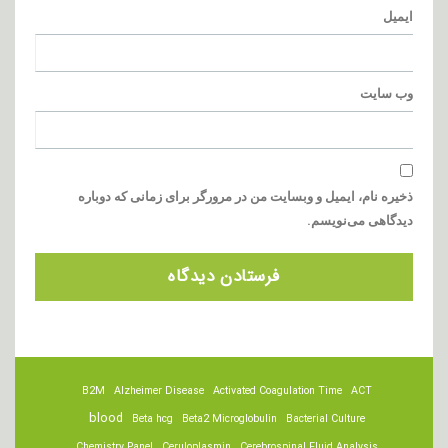
ایمیل
وب‌ سایت
ذخیره نام، ایمیل و وبسایت من در مرورگر برای زمانی که دوباره
دیدگاهی می‌نویسم.
B2M
Alzheimer Disease
Activated Coagulation Time
ACT
blood
Beta hcg
Beta2 Microglobulin
Bacterial Culture
Chemistry Panel
Ceruloplasmin
Cerebrospinal Fluid Analysis