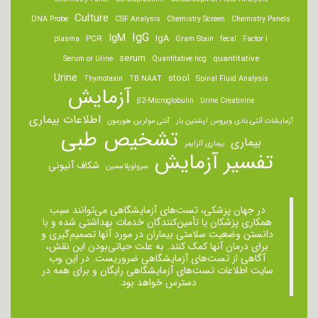
Culture
DNA Probe
CSF Analysis
Chemistry Screen
Chemistry Panels
IgM
IgG
IgA
PCR
plasma
Gram Stain
fecal
Factor I
serum
quantitative
Serum or Urine
Quantitative hcg
Urine
stool
Thymotaxin
TB NAAT
Spinal Fluid Analysis
آزمایش
β2-Microglobulin
Urine Creatinine
اطلاعات بیماری
آزمایشات آنتی بادی ویروس اپشتین بار
آنتی مولرین هورمون
تشخیص طبی
بیماری
بیماری آلزایمر
تفسیر آزمایش
شکاف آنیونی
سرولوپلاسمین
در جهان پزشکی، تست‌های آزمایشگاهی می‌توانند سبب
همکاری پزشکان یا تأمین‌کنندگان خدمات بهداشتی شده و با
دانستن وضعیت سلامتی بیماران در مورد آنها تصمیم‌گیری و
برای درمان ‌آنها کمک کنند. به علت حیاتی‌بودن این نقش،
آگاهی از تست‌های آزمایشگاهی ضروریست. در این وب
سایت اطلاعات تست‌های آزمایشگاهی رایگان و برای همه در
دسترس خواهد بود.