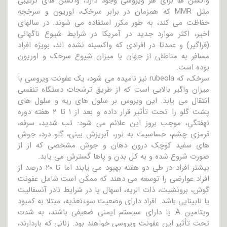
واکسن ها برای هر ویروسی وجود دارد، واکسن های ترکیبی
مثل MMR که همزمان در برابر سرخک، اوریون و سرخچه
حفاظت می کند، به طور مکرر استفاده می شوند. در سالهای
اخیر، اکثر موارد جدید در آمریکا در شرایط شیوع ناگهانی
(فراگیر) و عمدتا در افرادی که واکسینه نشده اند، بویژه افراد
مسافر به مناطقی از جهان با میزان شیوع سرخک و اوریون
بوده است.
سرخک، که rubeola نیز نامیده می شود، یک عفونت ویروسی با
میزان واگیر بالایی است که از طریق ترشحات دستگاه تنفسی
انتقال می یابد. این ویروس بر سلول های ریه و سلول های
پشت گلو را تحت تأثیر قرار داده و بعد از ۱ تا ۲ هفته دوره
نهفتگی، موجب بروز این علائم می شود: تب شدید، سرفه،
قرمزی چشم، حساسیت به نور، آبریزش بینی، گلو درد، جوش
های سفید کوچک درون دهان و جوش مشخصی که از از
صورت شروع شده و به کل بدن و پاها گسترش می یابد.
بیشتر افراد در طی دو هفته بهبود می یابند اما تا ۲۰ درصد از
افراد عوارضی را توسعه می دهند که ممکن است شامل عفونت
گوش، برونشیت، ذات الریه، اسهال یا در شرایط نادر آنسفالیت
یا نابینایی باشد. افراد دارای وضعیت سوءتغذیه، مبتلا به کمبود
ویتامین A یا دارای سیستم ایمنی ضعیفی باشند، به شدت
تحت تأثیر این عفونت ویروسی خواهند بود. زنانی که باردارند،