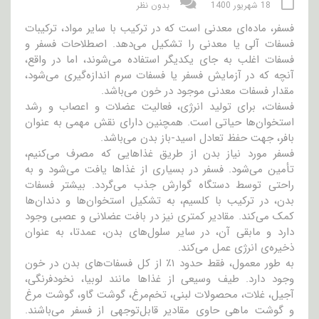
18 شهریور 1400
بدون نظر
فسفر، ماده‌ای معدنی است که در ترکیب با سایر مواد، ترکیبات
فسفات آلی یا معدنی را تشکیل می‌دهد. اصطلاحات فسفر و
فسفات اغلب به جای یکدیگر استفاده می‌شوند، اما در واقع،
آنچه که در آزمایش فسفر یا فسفات سرم اندازه‌گیری می‌شود،
مقدار فسفات معدنی موجود در خون می‌باشد.
فسفات‌، برای تولید انرژی، فعالیت عضلات و اعصاب و رشد
استخوان‌ها حیاتی است. همچنین دارای نقش مهمی به عنوان
بافر، جهت حفظ تعادل اسید-باز بدن می‌باشد.
فسفر مورد نیاز بدن از طریق غذاهایی که مصرف می‌کنیم،
تأمین می‌شود. فسفر در بسیاری از غذاها یافت می‌شود و به
راحتی توسط دستگاه گوارش جذب می‌گردد. بیشتر فسفات‌
بدن، در ترکیب با کلسیم، به تشکیل استخوان‌ها و دندان‌ها
کمک می‌کند. مقادیر کمتری نیز در بافت عضلانی و عصبی وجود
دارد و مابقی آن، در سایر سلول‌های بدن، عمدتا، به عنوان
ذخیره‌ی انرژی عمل می‌کند.
به طور معمول، فقط حدود ۱٪ از کل فسفات‌های بدن در خون
وجود دارد. طیف وسیعی از غذاها مانند لوبیا، نخود‌فرنگی،
آجیل، غلات، محصولات لبنی، تخم‌مرغ، گوشت گاو، گوشت مرغ
و گوشت ماهی حاوی مقادیر قابل‌توجهی از فسفر می‌باشند.