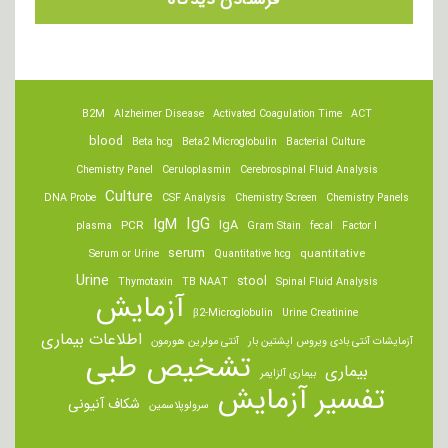
B2M
Alzheimer Disease
Activated Coagulation Time
ACT
blood
Beta hcg
Beta2 Microglobulin
Bacterial Culture
Chemistry Panel
Ceruloplasmin
Cerebrospinal Fluid Analysis
Culture
DNA Probe
CSF Analysis
Chemistry Screen
Chemistry Panels
IgM
IgG
IgA
PCR
plasma
Gram Stain
fecal
Factor I
serum
quantitative
Serum or Urine
Quantitative hcg
Urine
stool
Thymotaxin
TB NAAT
Spinal Fluid Analysis
آزمایش
β2-Microglobulin
Urine Creatinine
اطلاعات بیماری
آزمایشات آنتی بادی ویروس اپشتین بار
آنتی مولرین هورمون
تشخیص طبی
بیماری
بیماری آلزایمر
تفسیر آزمایش
شکاف آنیونی
سرولوپلاسمین