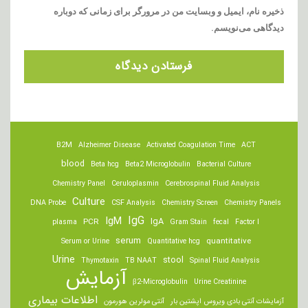
ذخیره نام، ایمیل و وبسایت من در مرورگر برای زمانی که دوباره
دیدگاهی می‌نویسم.
B2M
Alzheimer Disease
Activated Coagulation Time
ACT
blood
Beta hcg
Beta2 Microglobulin
Bacterial Culture
Chemistry Panel
Ceruloplasmin
Cerebrospinal Fluid Analysis
Culture
DNA Probe
CSF Analysis
Chemistry Screen
Chemistry Panels
IgM
IgG
IgA
PCR
plasma
Gram Stain
fecal
Factor I
serum
quantitative
Serum or Urine
Quantitative hcg
Urine
stool
Thymotaxin
TB NAAT
Spinal Fluid Analysis
آزمایش
β2-Microglobulin
Urine Creatinine
اطلاعات بیماری
آزمایشات آنتی بادی ویروس اپشتین بار
آنتی مولرین هورمون