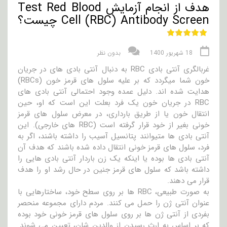
هدف از انجام آزمایش Test Red Blood
Cell (RBC) Antibody Screen چیست؟
18 شهریور 1400
بدون نظر
غربالگری آنتی بادی RBC به دنبال آنتی بادی های در جریان
خون شما میگردد که بر علیه سلول های قرمز خون (RBCs)
هدایت شده اند. دلیل عمده وجود احتمالی آنتی بادی های
RBC در جریان خون یک فرد بعلت این است که او، حین
انتقال خون یا از طریق بارداری، در معرض سلول های قرمز
خونی بغیر از خود قرار گرفته است (RBC های خارجی). این
آنتی بادی ها متیوانند پتانسیل آسیب را داشته باشند، اگر به
فرد، سلول های قرمز خونی انتقال داده شده باشند که هدف آن
آنتی بادی ها بوده یا اینکه یک زن باردار آنتی بادی هایی را
داشته باشد که سلول های قرمز جنین در حال رشد او را هدف
قرار می دهند.
به صورت طبیعی، RBC ها بر روی سطح خود، ساختارهایی با
عنوان آنتی ژن را حمل می کنند. مردم دارای مجموعه منحصر
بفردی از آنتی ژن ها بر روی سلول های قرمز خونی خود بوده
که بر اساس به ارث رسیدن از والدین شان، تعیین می شوند.