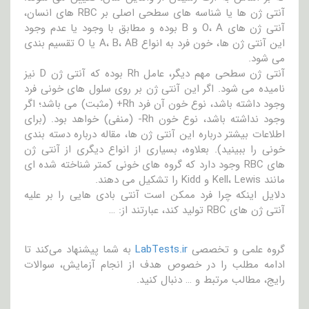
آنتی ژن ها یا شناسه های سطحی اصلی بر RBC های انسان،
آنتی ژن های O، A و B بوده و مطابق با وجود یا عدم وجود
این آنتی ژن ها، خون فرد به انواع A، B، AB یا O تقسیم بندی
می شود.
آنتی ژن سطحی مهم دیگر، عامل Rh بوده که آنتی ژن D نیز
نامیده می شود. اگر این آنتی ژن بر روی سلول های خونی فرد
وجود داشته باشد، نوع خون آن فرد Rh+ (مثبت) می باشد؛ اگر
وجود نداشته باشد، نوع خون Rh- (منفی) خواهد بود. (برای
اطلاعات بیشتر درباره این آنتی ژن ها، مقاله درباره دسته بندی
خونی را ببینید). بعلاوه، بسیاری از انواع دیگری از آنتی ژن
های RBC وجود دارد که گروه های خونی کمتر شناخته شده ای
مانند Kell، Lewis و Kidd را تشکیل می دهند.
دلایل اینکه چرا فرد ممکن است آنتی بادی هایی را بر علیه
آنتی ژن های RBC تولید کند، عبارتند از: …
گروه علمی و تخصصی
LabTests.ir
به شما پیشنهاد می‌کند تا
ادامه مطلب را در خصوص هدف از انجام آزمایش، سوالات
رایج، مطالب مرتبط و … دنبال کنید.