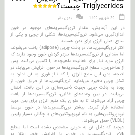
Triglycerides چیست؟
20 شهریور 1400
بدون نظر
در این آزمایش، مقدار تری‌گلیسریدهای موجود در خون
اندازه‌گیری می‌شود. تری‌گلیسیرید‌ها، شکلی از چربی و یکی از
منابع اصلی انرژی برای بدن هستند.
اکثر تری‌گلیسیرید‌ها، در بافت چربی (adipose) یافت می‌شوند،
اما مقداری از تری‌گلیسیرید‌ها نیزدر گردش خون وجود دارند که
انرژی مورد نیاز برای فعالیت ماهیچه‌ها را تامین می‌کنند. پس
از غذا‌خوردن، سطح تری‌گلیسرید‌ها در خون افزایش می‌یابد، در
نتیجه، بدن این منبع انرژی را که نیاز فوری به آن ندارد به
شکل چربی ذخیره می‌نماید. تری‌گلیسرید‌ها از طریق خون، از
روده به بافت چربی ،جهت ذخیره‌سازی در این بافت، انتقال
می‌یابند. در بین وعده‌های غذایی، تری‌گلیسیرید‌ها از بافت
چربی آزاد می‌شوند تا به عنوان یک منبع انرژی برای بدن مورد
استفاده قرار گیرند. بیشتر تری‌گلیسیرید‌ها در خون توسط
لیپوپروتئین‌هایی به نام لیپوپروتئین‌های با چگالی بسیار پایین
(VLDL) حمل می‌شوند.
هر‌چند که دلیل آن به خوبی مشخص نشده است اما سطح
بالای تری‌گلیسیرید در خون، با افزایش خطر ابتلا به