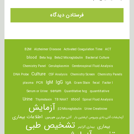
B2M
Alzheimer Disease
Activated Coagulation Time
ACT
blood
Beta hcg
Beta2 Microglobulin
Bacterial Culture
Chemistry Panel
Ceruloplasmin
Cerebrospinal Fluid Analysis
Culture
DNA Probe
CSF Analysis
Chemistry Screen
Chemistry Panels
IgM
IgG
IgA
PCR
plasma
Gram Stain
fecal
Factor I
serum
quantitative
Serum or Urine
Quantitative hcg
Urine
stool
Thymotaxin
TB NAAT
Spinal Fluid Analysis
آزمایش
β2-Microglobulin
Urine Creatinine
اطلاعات بیماری
آزمایشات آنتی بادی ویروس اپشتین بار
آنتی مولرین هورمون
تشخیص طبی
بیماری
بیماری آلزایمر