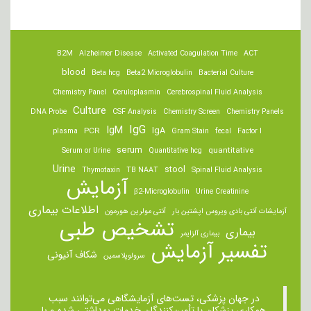
B2M
Alzheimer Disease
Activated Coagulation Time
ACT
blood
Beta hcg
Beta2 Microglobulin
Bacterial Culture
Chemistry Panel
Ceruloplasmin
Cerebrospinal Fluid Analysis
Culture
DNA Probe
CSF Analysis
Chemistry Screen
Chemistry Panels
IgM
IgG
IgA
PCR
plasma
Gram Stain
fecal
Factor I
serum
quantitative
Serum or Urine
Quantitative hcg
Urine
stool
Thymotaxin
TB NAAT
Spinal Fluid Analysis
آزمایش
β2-Microglobulin
Urine Creatinine
اطلاعات بیماری
آزمایشات آنتی بادی ویروس اپشتین بار
آنتی مولرین هورمون
تشخیص طبی
بیماری
بیماری آلزایمر
تفسیر آزمایش
شکاف آنیونی
سرولوپلاسمین
در جهان پزشکی، تست‌های آزمایشگاهی می‌توانند سبب
همکاری پزشکان یا تأمین‌کنندگان خدمات بهداشتی شده و با