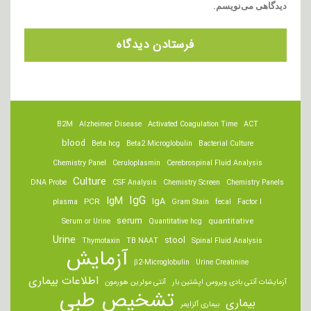
دیدگاهی می‌نویسم.
B2M
Alzheimer Disease
Activated Coagulation Time
ACT
blood
Beta hcg
Beta2 Microglobulin
Bacterial Culture
Chemistry Panel
Ceruloplasmin
Cerebrospinal Fluid Analysis
Culture
DNA Probe
CSF Analysis
Chemistry Screen
Chemistry Panels
IgM
IgG
IgA
PCR
plasma
Gram Stain
fecal
Factor I
serum
quantitative
Serum or Urine
Quantitative hcg
Urine
stool
Thymotaxin
TB NAAT
Spinal Fluid Analysis
آزمایش
β2-Microglobulin
Urine Creatinine
اطلاعات بیماری
آزمایشات آنتی بادی ویروس اپشتین بار
آنتی مولرین هورمون
تشخیص طبی
بیماری
بیماری آلزایمر