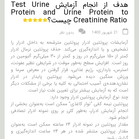
هدف از انجام آزمایش Test Urine
Protein and Urine Protein to
Creatinine Ratio چیست؟
21 شهریور 1400
بدون نظر
آزمایشات پروتئین ادرار پروتئین مترشحه به داخل ادرار را
تشخیص و یا اندازه‌گیری می‌کند. حذف پروتئین نرمال ادرار
کمتر از ۱۵۰ میلی‌گرم در روز و کمتر از ۳۰ میلی‌گرم آلبومین در
روز است. افزایش سطح به‌طور موقت در شرایطی نظیر عفونت،
استرس، بارداری، رژیم غذایی، قرار گرفتن در معرض سرما و
ورزش سنگین دیده می‌شود. پروتئین پایدار در ادرار
نشان‌دهنده‌ی آسیب احتمالی به کلیه یا برخی از مشکلات دیگر
است که به آزمایش بیشتر برای تعیین علت نیاز است.
چند نوع آزمایش پروتئین ادرار وجود دارد:
پروتئین نیمه کمّی “نوار کاغذی” ممکن است به‌عنوان بخشی از
انجام آزمایش ادرار، به‌طور کلی بر روی نمونه ادرار تصادفی
انجام شود.
مقدار پروتئین در نمونه ادرار ۲۴ ساعته ممکن است به‌عنوان
مقدار پروتئین منتشر شده در هر ۲۴ ساعت اندازه‌گیری و
گزارش شود.