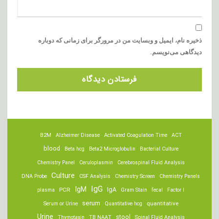
ذخیره نام، ایمیل و وبسایت من در مرورگر برای زمانی که دوباره
دیدگاهی می‌نویسم.
B2M
Alzheimer Disease
Activated Coagulation Time
ACT
blood
Beta hcg
Beta2 Microglobulin
Bacterial Culture
Chemistry Panel
Ceruloplasmin
Cerebrospinal Fluid Analysis
Culture
DNA Probe
CSF Analysis
Chemistry Screen
Chemistry Panels
IgM
IgG
IgA
PCR
plasma
Gram Stain
fecal
Factor I
serum
quantitative
Serum or Urine
Quantitative hcg
Urine
stool
Thymotaxin
TB NAAT
Spinal Fluid Analysis