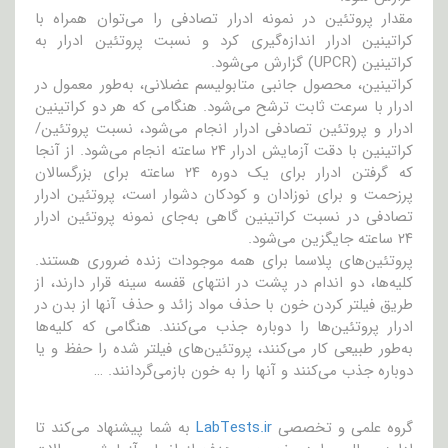
مقدار پروتئین در نمونه ادرار تصادفی را می‌توان همراه با
کراتینین ادرار اندازه‌گیری کرد و نسبت پروتئین ادرار به
کراتینین (UPCR) گزارش می‌شود.
کراتینین، محصول جانبی متابولیسم عضلانی، به‌طور معمول در
ادرار با سرعت ثابت ترشح می‌شود. هنگامی که هر دو کراتینین
ادرار و پروتئین تصادفی ادرار انجام می‌شود، نسبت پروتئین/
کراتینین با دقت آزمایش ادرار ۲۴ ساعته انجام می‌شود. از آنجا
که گرفتن ادرار برای یک دوره ۲۴ ساعته برای بزرگسالان
پرزحمت و برای نوزادان و کودکان دشوار است، پروتئین ادرار
تصادفی در نسبت کراتینین گاهی به‌جای نمونه پروتئین ادرار
۲۴ ساعته جایگزین می‌شود.
پروتئین‌های پلاسما برای همه موجودات زنده ضروری هستند.
کلیه‌ها، دو اندام در پشت در انتهای قفسه سینه قرار دارند، از
طریق فیلتر کردن خون با حذف مواد زائد و حذف آنها از بدن در
ادرار پروتئین‌ها را دوباره جذب می‌کنند. هنگامی که کلیه‌ها
به‌طور طبیعی کار می‌کنند، پروتئین‌های فیلتر شده را حفظ و یا
دوباره جذب می‌کنند و آنها را به خون بازمی‌گردانند. …
گروه علمی و تخصصی
LabTests.ir
به شما پیشنهاد می‌کند تا