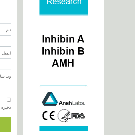
نام
ایمیل
وب‌ سا
ذخیره ن