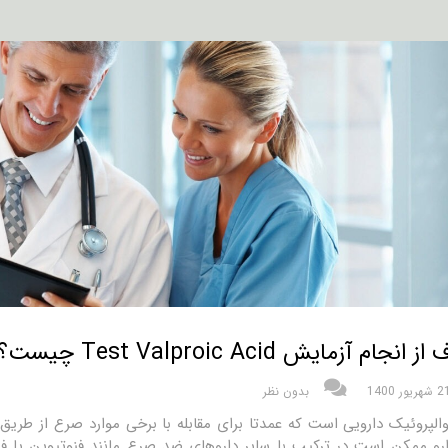
انجام آزمایش Test Valproic Acid چیست؟
شهریور 1400
بدون نظر
الپروئیک دارویی است که عمدتا برای مقابله با برخی موارد صرع از طریق 
رو ممکن است در ترکیب با سایر داروهای ضد صرع مانند فنوتیوین یا فن