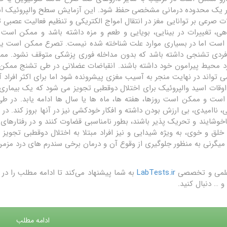
ر یک محدوده درمانی مشخصی حفظ شود. این آزمایش سطح والپروئیک اسید
ات صرعی بر توانایی مغز در انتقال امواج الکتریکی و تنظیم فعالیت عصبی
هی، تغییرات در بینایی، بویایی و طعم و مزه داشته باشد و ممکن است
است اما در بسیاری موارد علت شناخته شده نیست. تصرع ممکن است یک ب
ردی تشنجی داشته باشد که بدون مداخله فوری پزشکی متوقف نشود. مم
د محیط پیرامون خود داشته باشند. انقباضات عضلانی در طی تشنج ممک
ی تواند در نهایت منجر به آسیب مغزی پیشرونده شود اما برای اکثر افراد
وقات اسید والپروئیک برای اختلال دوقطبی تجویز می شود که یک بیماری ر
است و ممکن است روزها، هفته ها، ماه ها یا سال ها ادامه یابد. در 
ی، ناامیدی، بی ارزش بودن داشته و افکار خودکشی نیز در آنها بروز کند. د
ناخوشایند و تحریک پذیر باشند، بطور نامناسبی قضاوت کنند و در رفتارها
خلق و خوی، به ویژه شیدایی و نیز افراد مبتلا به اختلال دوقطبی تجویز 
میگرنی به منظور جلوگیری از وقوع آن و درمان برخی سندرم های درد مزمن
علمی و تخصصی
LabTests.ir
به شما پیشنهاد می‌کند تا ادامه مطلب را 
و … دنبال کنید.
ادامه مطلب