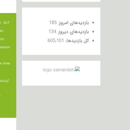
بازدیدهای امروز:
185
e
ACT
بازدیدهای دیروز:
134
lin
min
کل بازدیدها:
605,101
nalysis
r Urine
آزمایشا
ت