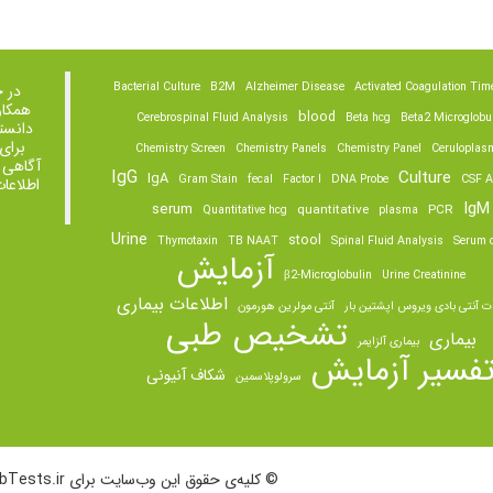
Bacterial Culture
B2M
Alzheimer Disease
Activated Coagulation Tim
در 
همکار
blood
Cerebrospinal Fluid Analysis
Beta hcg
Beta2 Microglobu
دانست
برای
Chemistry Screen
Chemistry Panels
Chemistry Panel
Ceruloplas
آگاهی 
IgG
Culture
IgA
Gram Stain
fecal
Factor I
DNA Probe
CSF A
اطلاعا
IgM
serum
quantitative
PCR
Quantitative hcg
plasma
Urine
stool
Thymotaxin
TB NAAT
Spinal Fluid Analysis
Serum o
آزمایش
β2-Microglobulin
Urine Creatinine
اطلاعات بیماری
ت آنتی بادی ویروس اپشتین بار
آنتی مولرین هورمون
تشخیص طبی
بیماری
بیماری آلزایمر
فسیر آزمایش
شکاف آنیونی
سرولوپلاسمین
© کلیه‌ی حقوق این وب‌سایت برای LabTests.ir محفوظ است.