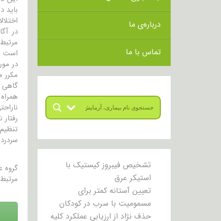
باید د
اختلال
درباره‌ی ما
در آگا
مرتبط 
تماس با ما
است ف
در مور
مکرر م
گاهی ا
همراه 
ناراحت
رفتار 
تنظیم 
سردرد 
تشخیص فیبروز کیستیک با
گروه 
استیکر عرق
مرتبط 
تعیین آستانه کمتر برای
مسمومیت با سرب در کودکان
حذف نژاد از ارزیابی عملکرد کلیه