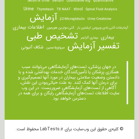
serum
quantitative
Serum or Urine
Quantitative hcg
Urine
stool
Thymotaxin
TB NAAT
Spinal Fluid Analysis
آزمایش
β2-Microglobulin
Urine Creatinine
اطلاعات بیماری
آزمایشات آنتی بادی ویروس اپشتین بار
آنتی مولرین هورمون
تشخیص طبی
بیماری
بیماری آلزایمر
تفسیر آزمایش
شکاف آنیونی
سرولوپلاسمین
در جهان پزشکی، تست‌های آزمایشگاهی می‌توانند سبب
همکاری پزشکان یا تأمین‌کنندگان خدمات بهداشتی شده و با
دانستن وضعیت سلامتی بیماران در مورد آنها تصمیم‌گیری و
برای درمان ‌آنها کمک کنند. به علت حیاتی‌بودن این نقش،
آگاهی از تست‌های آزمایشگاهی ضروریست. در این وب
سایت اطلاعات تست‌های آزمایشگاهی رایگان و برای همه در
دسترس خواهد بود.
© کلیه‌ی حقوق این وب‌سایت برای LabTests.ir محفوظ است.