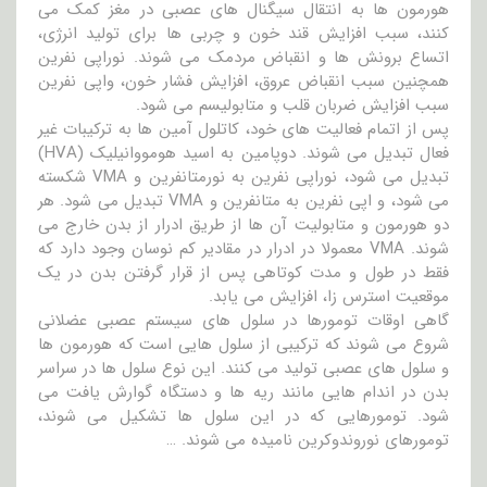
هورمون ها به انتقال سیگنال های عصبی در مغز کمک می
کنند، سبب افزایش قند خون و چربی ها برای تولید انرژی،
اتساع برونش ها و انقباض مردمک می شوند. نوراپی نفرین
همچنین سبب انقباض عروق، افزایش فشار خون، واپی نفرین
سبب افزایش ضربان قلب و متابولیسم می شود.
پس از اتمام فعالیت های خود، کاتلول آمین ها به ترکیبات غیر
فعال تبدیل می شوند. دوپامین به اسید هومووانیلیک (HVA)
تبدیل می شود، نوراپی نفرین به نورمتانفرین و VMA شکسته
می شود، و اپی نفرین به متانفرین و VMA تبدیل می شود. هر
دو هورمون و متابولیت آن ها از طریق ادرار از بدن خارج می
شوند. VMA معمولا در ادرار در مقادیر کم نوسان وجود دارد که
فقط در طول و مدت کوتاهی پس از قرار گرفتن بدن در یک
موقعیت استرس زا، افزایش می یابد.
گاهی اوقات تومورها در سلول های سیستم عصبی عضلانی
شروع می شوند که ترکیبی از سلول هایی است که هورمون ها
و سلول های عصبی تولید می کنند. این نوع سلول ها در سراسر
بدن در اندام هایی مانند ریه ها و دستگاه گوارش یافت می
شود. تومورهایی که در این سلول ها تشکیل می شوند،
تومورهای نوروندوکرین نامیده می شوند. …