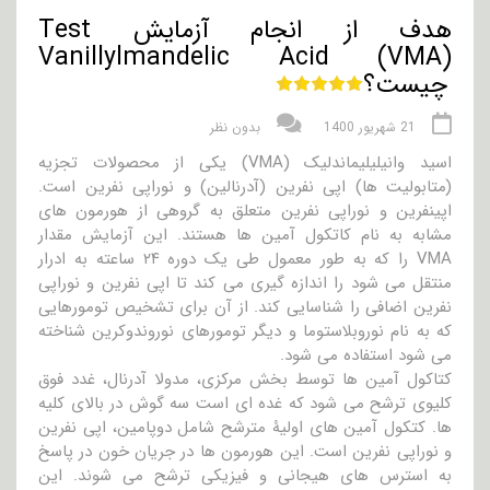
هدف از انجام آزمایش Test
Vanillylmandelic Acid (VMA)
چیست؟
21 شهریور 1400
بدون نظر
اسید وانیلیلیماندلیک (VMA) یکی از محصولات تجزیه
(متابولیت ها) اپی نفرین (آدرنالین) و نوراپی نفرین است.
اپینفرین و نوراپی نفرین متعلق به گروهی از هورمون های
مشابه به نام کاتکول آمین ها هستند. این آزمایش مقدار
VMA را که به طور معمول طی یک دوره ۲۴ ساعته به ادرار
منتقل می شود را اندازه گیری می کند تا اپی نفرین و نوراپی
نفرین اضافی را شناسایی کند. از آن برای تشخیص تومورهایی
که به نام نوروبلاستوما و دیگر تومورهای نوروندوکرین شناخته
می شود استفاده می شود.
کتاکول آمین ها توسط بخش مرکزی، مدولا آدرنال، غدد فوق
کلیوی ترشح می شود که غده ای است سه گوش در بالای کلیه
ها. کتکول آمین های اولیۀ مترشح شامل دوپامین، اپی نفرین
و نوراپی نفرین است. این هورمون ها در جریان خون در پاسخ
به استرس های هیجانی و فیزیکی ترشح می شوند. این