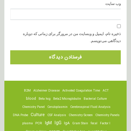
وب‌ سایت
ذخیره نام، ایمیل و وبسایت من در مرورگر برای زمانی که دوباره
دیدگاهی می‌نویسم.
B2M
Alzheimer Disease
Activated Coagulation Time
ACT
blood
Beta hcg
Beta2 Microglobulin
Bacterial Culture
Chemistry Panel
Ceruloplasmin
Cerebrospinal Fluid Analysis
Culture
DNA Probe
CSF Analysis
Chemistry Screen
Chemistry Panels
IgM
IgG
IgA
PCR
plasma
Gram Stain
fecal
Factor I