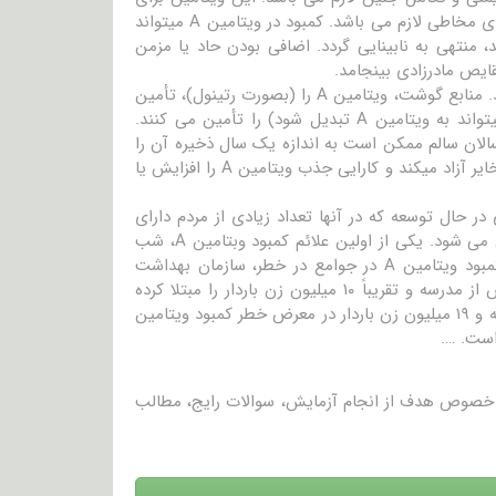
تولید گیرنده های نوری در چشم ها و حفظ پوشش سطح چشم ها و سایر غشاهای مخاطی لازم می باشد. کمبود در ویتامین A میتواند
منتهی به نابینایی گردد. اضافی بودن حاد یا مزمن
بدن نمیتواند ویتامین A را تولید کرده و باید بر منابع غذایی ویتامین A تکیه کند. منابع گوشت، ویتامین A را (بصورت رتینول)، تأمین
می کنند، در حالیکه منایع سبزیجات و میوه، کاروتن (ماده ای که توسط کبد میتواند به ویتامین A تبدیل شود) را تأمین می کنند.
زرگسالان سالم ممکن است به اندازه یک سال ذخیره آن را
داشته باشند. از طریق یک سیستم بازخوردی که ویتامین A را در صورت لزوم از ذخایر آزاد میکند و کارایی جذب ویتامین A را افزایش یا
 کشورهای در حال توسعه که در آنها تعداد زیادی از مردم دارای
رژیم های غذایی محدودی هستند، این به عنوان یک مشکل سلامتی عمده تلقی می شود. یکی از اولین علائم کمبود وبتامین A، شب
کوری می باشد. بین سال های ۱۹۹۵ تا ۲۰۰۵، در یک بررسی از شیوع جهانی کمبود ویتامین A در جوامع در خطر، سازمان بهداشت
جهانی برآورد کرد که شب کوری جمعیتی به اندازه ۵ میلیون کودک در سن پیش از مدرسه و تقریباً ۱۰ میلیون زن باردار را مبتلا کرده
است. علاوه بر این، آنها تخمین زدند که ۱۹۰ میلیون کودک در سن پیش از مدرسه و ۱۹ میلیون زن باردار در معرض خطر کمبود ویتامین
در خصوص هدف از انجام آزمایش، سوالات رایج، مطالب