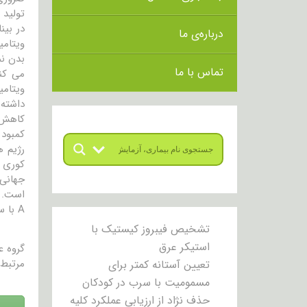
در بین
درباره‌ی ما
ویتامین A میتواند سمی بوده و باعث طیفی از نشانه ها گردد و گاهی ا
تماس با ما
کاهش م
A با سطوح پائینی از رتینول بوده که نشاندهنده منبع ناکافی از ویتامین A بوده است. ….
تشخیص فیبروز کیستیک با
استیکر عرق
گروه 
مرتبط 
تعیین آستانه کمتر برای
مسمومیت با سرب در کودکان
حذف نژاد از ارزیابی عملکرد کلیه