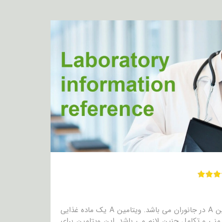
این آزمایش میزان رتینول را در خون سنجش می کند؛ رتینول، شکل اولیه ویتامین A در جانوران می باشد. ویتامین A یک ماده غذایی
نی و تکامل جنین لازم می باشد. این ویتامین برای