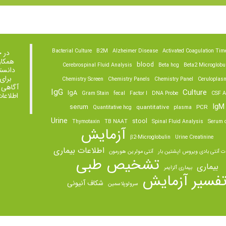
Bacterial Culture
B2M
Alzheimer Disease
Activated Coagulation Tim
در 
همکار
blood
Cerebrospinal Fluid Analysis
Beta hcg
Beta2 Microglobu
دانست
برای
Chemistry Screen
Chemistry Panels
Chemistry Panel
Ceruloplas
آگاهی 
IgG
Culture
IgA
Gram Stain
fecal
Factor I
DNA Probe
CSF A
اطلاعا
IgM
serum
quantitative
PCR
Quantitative hcg
plasma
Urine
stool
Thymotaxin
TB NAAT
Spinal Fluid Analysis
Serum o
آزمایش
β2-Microglobulin
Urine Creatinine
اطلاعات بیماری
ت آنتی بادی ویروس اپشتین بار
آنتی مولرین هورمون
تشخیص طبی
بیماری
بیماری آلزایمر
فسیر آزمایش
شکاف آنیونی
سرولوپلاسمین