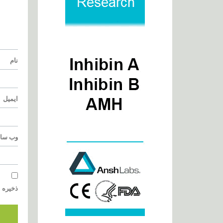
نام
ایمیل
وب‌ سا
ذخیره ن