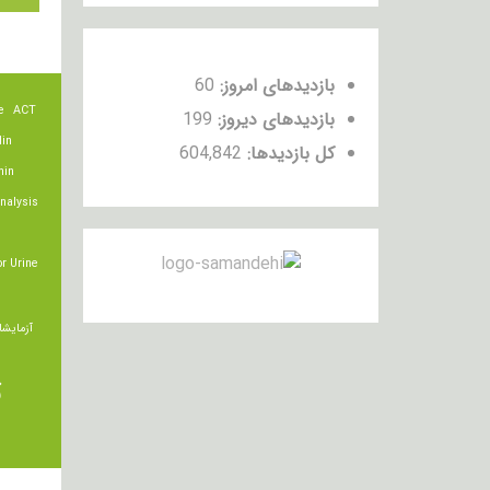
بازدیدهای امروز:
60
e
ACT
بازدیدهای دیروز:
199
lin
کل بازدیدها:
604,842
min
nalysis
r Urine
آزمایشا
ت