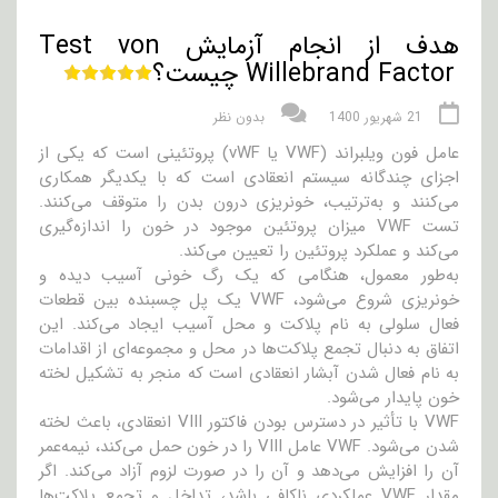
هدف از انجام آزمایش Test von
Willebrand Factor چیست؟
21 شهریور 1400
بدون نظر
عامل فون ویلبراند (VWF یا vWF) پروتئینی است که یکی از
اجزای چندگانه سیستم انعقادی است که با یکدیگر همکاری
می‌کنند و به‌ترتیب، خونریزی درون بدن را متوقف می‌کنند.
تست VWF میزان پروتئین موجود در خون را اندازه‌گیری
می‌کند و عملکرد پروتئین را تعیین می‌کند.
به‌طور معمول، هنگامی که یک رگ خونی آسیب دیده و
خونریزی شروع می‌شود، VWF یک پل چسبنده بین قطعات
فعال سلولی به نام پلاکت و محل آسیب ایجاد می‌کند. این
اتفاق به دنبال تجمع پلاکت‌ها در محل و مجموعه‌ای از اقدامات
به نام فعال شدن آبشار انعقادی است که منجر به تشکیل لخته
خون پایدار می‌شود.
VWF با تأثیر در دسترس بودن فاکتور VIII انعقادی، باعث لخته
شدن می‌شود. VWF عامل VIII را در خون حمل می‌کند، نیمه‌عمر
آن را افزایش می‌دهد و آن را در صورت لزوم آزاد می‌کند. اگر
مقدار VWF عملکردی ناکافی باشد، تداخل و تجمع پلاکت‌ها