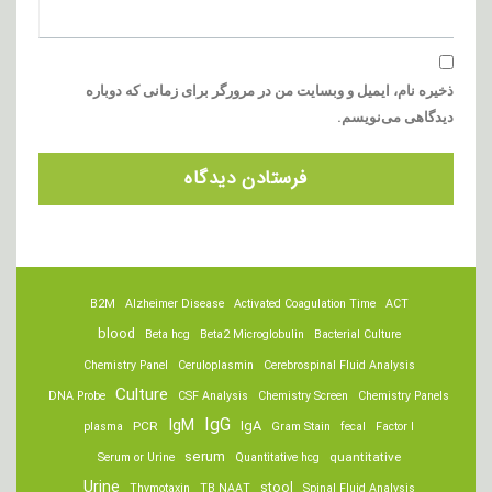
ذخیره نام، ایمیل و وبسایت من در مرورگر برای زمانی که دوباره
دیدگاهی می‌نویسم.
B2M
Alzheimer Disease
Activated Coagulation Time
ACT
blood
Beta hcg
Beta2 Microglobulin
Bacterial Culture
Chemistry Panel
Ceruloplasmin
Cerebrospinal Fluid Analysis
Culture
DNA Probe
CSF Analysis
Chemistry Screen
Chemistry Panels
IgM
IgG
IgA
PCR
plasma
Gram Stain
fecal
Factor I
serum
quantitative
Serum or Urine
Quantitative hcg
Urine
stool
Thymotaxin
TB NAAT
Spinal Fluid Analysis