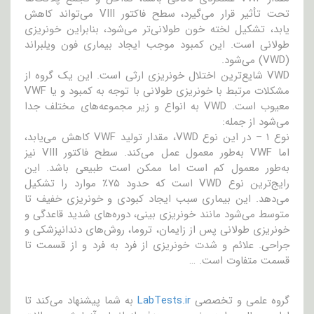
تحت تأثیر قرار می‌گیرد، سطح فاکتور VIII می‌تواند کاهش
یابد، تشکیل لخته خون طولانی‌تر می‌شود، بنابراین خونریزی
طولانی است. این کمبود موجب ایجاد بیماری فون ویلبراند
(VWD) می‌شود.
VWD شایع‌ترین اختلال خونریزی ارثی است. این یک گروه از
مشکلات مرتبط با خونریزی طولانی با توجه به کمبود و یا VWF
معیوب است. VWD به انواع و زیر مجموعه‌های مختلف جدا
می‌شود از جمله:
نوع ۱ – در این نوع VWD، مقدار تولید VWF کاهش می‌یابد،
اما VWF به‌طور معمول عمل می‌کند. سطح فاکتور VIII نیز
به‌طور معمول کم است اما ممکن است طبیعی باشد. این
رایج‌ترین نوع VWD است که حدود ۷۵٪ موارد را تشکیل
می‌دهد. این بیماری سبب ایجاد کبودی و خونریزی خفیف تا
متوسط می‌شود مانند خونریزی بینی، دوره‌های شدید قاعدگی و
خونریزی طولانی پس از زایمان، تروما، روش‌های دندانپزشکی و
جراحی. علائم و شدت خونریزی از فرد به فرد و از قسمت تا
قسمت متفاوت است. …
گروه علمی و تخصصی
LabTests.ir
به شما پیشنهاد می‌کند تا